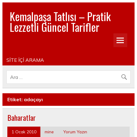
Kemalpaşa Tatlısı – Pratik
Lezzetli Güncel Tarifler
Pratik, lezzetli, Güncel, Resimli, Pasta- Yemek- Kurabiye-
Tatlı Tarifleri
SİTE İÇİ ARAMA
Etiket:
adaçayı
Baharatlar
1 Ocak 2010
mine
Yorum Yazın