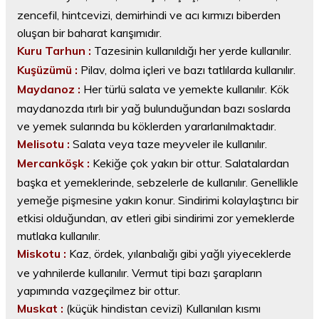
zencefil, hintcevizi, demirhindi ve acı kırmızı biberden
oluşan bir baharat karışımıdır.
Kuru Tarhun :
Tazesinin kullanıldığı her yerde kullanılır.
Kuşüzümü :
Pilav, dolma içleri ve bazı tatlılarda kullanılır.
Maydanoz :
Her türlü salata ve yemekte kullanılır. Kök
maydanozda ıtırlı bir yağ bulunduğundan bazı soslarda
ve yemek sularında bu köklerden yararlanılmaktadır.
Melisotu :
Salata veya taze meyveler ile kullanılır.
Mercanköşk :
Kekiğe çok yakın bir ottur. Salatalardan
başka et yemeklerinde, sebzelerle de kullanılır. Genellikle
yemeğe pişmesine yakın konur. Sindirimi kolaylaştırıcı bir
etkisi olduğundan, av etleri gibi sindirimi zor yemeklerde
mutlaka kullanılır.
Miskotu :
Kaz, ördek, yılanbalığı gibi yağlı yiyeceklerde
ve yahnilerde kullanılır. Vermut tipi bazı şarapların
yapımında vazgeçilmez bir ottur.
Muskat :
(küçük hindistan cevizi) Kullanılan kısmı