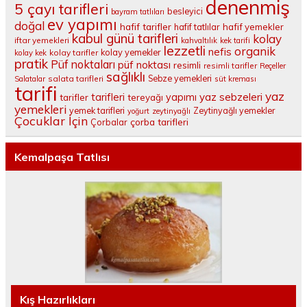
denenmiş
5 çayı tarifleri
besleyici
bayram tatlıları
ev yapımı
doğal
hafif tarifler
hafif tatlılar
hafif yemekler
kabul günü tarifleri
kolay
iftar yemekleri
kahvaltılık
kek tarifi
lezzetli
organik
nefis
kolay yemekler
kolay tarifler
kolay kek
pratik
Püf noktaları
püf noktası
resimli
resimli tarifler
Reçeller
sağlıklı
salata tarifleri
Sebze yemekleri
Salatalar
süt kreması
tarifi
yaz
tarifleri
yaz sebzeleri
yapımı
tarifler
tereyağı
yemekleri
yemek tarifleri
Zeytinyağlı yemekler
yoğurt
zeytinyağlı
Çocuklar İçin
çorba tarifleri
Çorbalar
Kemalpaşa Tatlısı
Kış Hazırlıkları