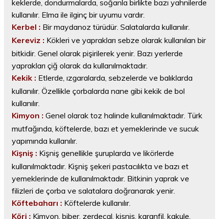
keklerde, dondurmalarda, soğanla birlikte bazı yahnilerde
kullanılır. Elma ile ilginç bir uyumu vardır.
Kerbel :
Bir maydanoz türüdür. Salatalarda kullanılır.
Kereviz :
Kökleri ve yaprakları sebze olarak kullanılan bir
bitkidir. Genel olarak pişirilerek yenir. Bazı yerlerde
yaprakları çiğ olarak da kullanılmaktadır.
Kekik :
Etlerde, ızgaralarda, sebzelerde ve balıklarda
kullanılır. Özellikle çorbalarda nane gibi kekik de bol
kullanılır.
Kimyon :
Genel olarak toz halinde kullanılmaktadır. Türk
mutfağında, köftelerde, bazı et yemeklerinde ve sucuk
yapımında kullanılır.
Kişniş :
Kişniş genellikle şuruplarda ve likörlerde
kullanılmaktadır. Kişniş şekeri pastacılıkta ve bazı et
yemeklerinde de kullanılmaktadır. Bitkinin yaprak ve
filizleri de çorba ve salatalara doğranarak yenir.
Köftebaharı :
Köftelerde kullanılır.
Köri :
Kimyon, biber, zerdeçal, kişniş, karanfil, kakule,