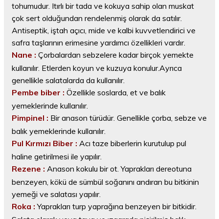
tohumudur. Itırlı bir tada ve kokuya sahip olan muskat
çok sert olduğundan rendelenmiş olarak da satılır.
Antiseptik, iştah açıcı, mide ve kalbi kuvvetlendirici ve
safra taşlarının erimesine yardımcı özellikleri vardır.
Nane :
Çorbalardan sebzelere kadar birçok yemekte
kullanılır. Etlerden koyun ve kuzuya konulur.Ayrıca
genellikle salatalarda da kullanılır.
Pembe biber :
Özellikle soslarda, et ve balık
yemeklerinde kullanılır.
Pimpinel :
Bir anason türüdür. Genellikle çorba, sebze ve
balık yemeklerinde kullanılır.
Pul Kırmızı Biber :
Acı taze biberlerin kurutulup pul
haline getirilmesi ile yapılır.
Rezene :
Anason kokulu bir ot. Yaprakları dereotuna
benzeyen, kökü de sümbül soğanını andıran bu bitkinin
yemeği ve salatası yapılır.
Roka :
Yaprakları turp yaprağına benzeyen bir bitkidir.