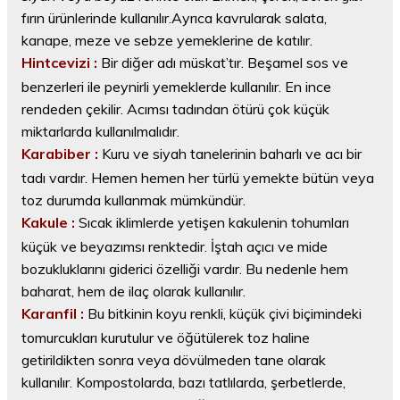
fırın ürünlerinde kullanılır.Ayrıca kavrularak salata,
kanape, meze ve sebze yemeklerine de katılır.
Hintcevizi :
Bir diğer adı müskat’tır. Beşamel sos ve
benzerleri ile peynirli yemeklerde kullanılır. En ince
rendeden çekilir. Acımsı tadından ötürü çok küçük
miktarlarda kullanılmalıdır.
Karabiber :
Kuru ve siyah tanelerinin baharlı ve acı bir
tadı vardır. Hemen hemen her türlü yemekte bütün veya
toz durumda kullanmak mümkündür.
Kakule :
Sıcak iklimlerde yetişen kakulenin tohumları
küçük ve beyazımsı renktedir. İştah açıcı ve mide
bozukluklarını giderici özelliği vardır. Bu nedenle hem
baharat, hem de ilaç olarak kullanılır.
Karanfil :
Bu bitkinin koyu renkli, küçük çivi biçimindeki
tomurcukları kurutulur ve öğütülerek toz haline
getirildikten sonra veya dövülmeden tane olarak
kullanılır. Kompostolarda, bazı tatlılarda, şerbetlerde,