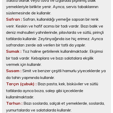
Salata olarak veya tava ve ızgarada pişirilmiş balık
yemekleriyle birlikte yenir. Ayrıca, servis tabaklarının
süslemesinde de kullanılır.
Safran :
Safran, kullanıldığı yemeğe sapsarı bir renk
verir. Keskin ve hafif acımsı bir tadı vardır. Bazı balık ve
deniz mahsulleri yahnilerinde, pilavlarda ve sütlü, pirinçli
tatlılarda kullanılır. Zeytinyağında ise hiç erimez. Ayrıca
safrandan zerde adı verilen bir tatlı da yapılır.
Sumak :
Toz haline getirilerek kullanılmaktadır. Ekşimsi
bir tadı vardır. Kebaplara ve bazı salatalara ekşilik
vermek için kullanılır.
Susam :
Simit ve benzer çeşitli hamurlu yiyeceklerde ya
da tahin yapmında kullanılır.
Tarçın (çubuk) :
Bazı pasta, kek, bisküviler ve sütlü
tatlılarda ayrıca boza, salep gibi içeceklerde
kullanılmaktadır.
Tarhun :
Bazı soslarda, salçalı et yemeklerde, soslarda,
yumurtalarda ve salatalarda kullanılır.