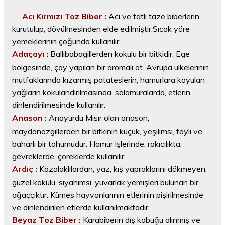
Acı Kırmızı Toz Biber :
Acı ve tatlı taze biberlerin
kurutulup, dövülmesinden elde edilmiştir.Sıcak yöre
yemeklerinin çoğunda kullanılır.
Adaçayı :
Ballıbabagillerden kokulu bir bitkidir. Ege
bölgesinde, çay yapılan bir aromalı ot. Avrupa ülkelerinin
mutfaklarında kızarmış patateslerin, hamurlara koyulan
yağların kokulandırılmasında, salamuralarda, etlerin
dinlendirilmesinde kullanılır.
Anason :
Anayurdu Mısır olan anason,
maydanozgillerden bir bitkinin küçük, yeşilimsi, taylı ve
baharlı bir tohumudur. Hamur işlerinde, rakıcılıkta,
gevreklerde, çöreklerde kullanılır.
Ardıç :
Kozalaklılardan, yaz, kış yapraklarını dökmeyen,
güzel kokulu, siyahımsı, yuvarlak yemişleri bulunan bir
ağaççıktır. Kümes hayvanlarının etlerinin pişirilmesinde
ve dinlendirilen etlerde kullanılmaktadır.
Beyaz Toz Biber :
Karabiberin dış kabuğu alınmış ve