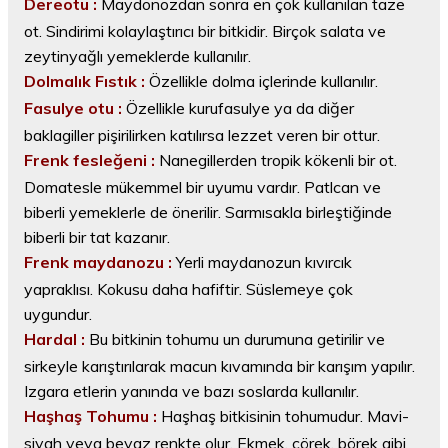
Dereotu :
Maydonozdan sonra en çok kullanılan taze
ot. Sindirimi kolaylaştırıcı bir bitkidir. Birçok salata ve
zeytinyağlı yemeklerde kullanılır.
Dolmalık Fıstık :
Özellikle dolma içlerinde kullanılır.
Fasulye otu :
Özellikle kurufasulye ya da diğer
baklagiller pişirilirken katılırsa lezzet veren bir ottur.
Frenk fesleğeni :
Nanegillerden tropik kökenli bir ot.
Domatesle mükemmel bir uyumu vardır. Patlcan ve
biberli yemeklerle de önerilir. Sarmısakla birleştiğinde
biberli bir tat kazanır.
Frenk maydanozu :
Yerli maydanozun kıvırcık
yapraklısı. Kokusu daha hafiftir. Süslemeye çok
uygundur.
Hardal :
Bu bitkinin tohumu un durumuna getirilir ve
sirkeyle karıştırılarak macun kıvamında bir karışım yapılır.
Izgara etlerin yanında ve bazı soslarda kullanılır.
Haşhaş Tohumu :
Haşhaş bitkisinin tohumudur. Mavi-
siyah veya beyaz renkte olur. Ekmek, çörek, börek gibi