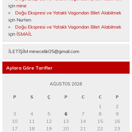
için
mine
Doğu Ekspresi ve Yataklı Vagondan Bilet Alabilmek
için
Nurten
Doğu Ekspresi ve Yataklı Vagondan Bilet Alabilmek
için
İSMAİL
İLETİŞİM
minecelik05@gmail.com
Aylara Göre Tarifler
AĞUSTOS 2026
P
S
Ç
P
C
C
P
1
2
3
4
5
6
7
8
9
10
11
12
13
14
15
16
17
18
19
20
21
22
23