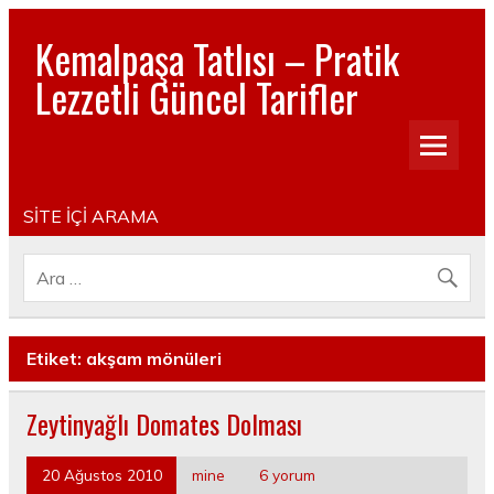
Kemalpaşa Tatlısı – Pratik
Lezzetli Güncel Tarifler
Pratik, lezzetli, Güncel, Resimli, Pasta- Yemek- Kurabiye-
Tatlı Tarifleri
SİTE İÇİ ARAMA
Etiket:
akşam mönüleri
Zeytinyağlı Domates Dolması
20 Ağustos 2010
mine
6 yorum