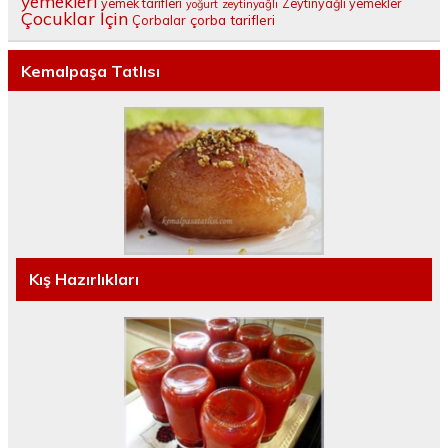
yemekleri
yemek tarifleri
Zeytinyağlı yemekler
yoğurt
zeytinyağlı
Çocuklar İçin
çorba tarifleri
Çorbalar
Kemalpaşa Tatlısı
Kış Hazırlıkları