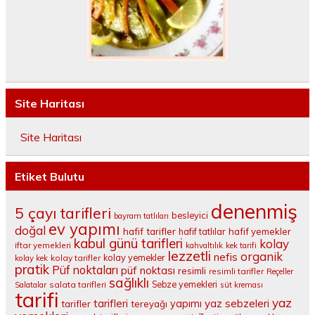
Site Haritası
Site Haritası
Etiket Bulutu
denenmiş
5 çayı tarifleri
besleyici
bayram tatlıları
ev yapımı
doğal
hafif tarifler
hafif tatlılar
hafif yemekler
kabul günü tarifleri
kolay
iftar yemekleri
kahvaltılık
kek tarifi
lezzetli
organik
nefis
kolay yemekler
kolay tarifler
kolay kek
pratik
Püf noktaları
püf noktası
resimli
resimli tarifler
Reçeller
sağlıklı
salata tarifleri
Sebze yemekleri
Salatalar
süt kreması
tarifi
yaz
tarifleri
yaz sebzeleri
yapımı
tarifler
tereyağı