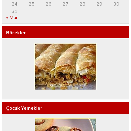
24
25
26
27
28
29
30
31
« Mar
Börekler
Çocuk Yemekleri