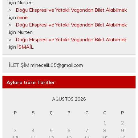
için
Nurten
Doğu Ekspresi ve Yataklı Vagondan Bilet Alabilmek
için
mine
Doğu Ekspresi ve Yataklı Vagondan Bilet Alabilmek
için
Nurten
Doğu Ekspresi ve Yataklı Vagondan Bilet Alabilmek
için
İSMAİL
İLETİŞİM
minecelik05@gmail.com
Aylara Göre Tarifler
AĞUSTOS 2026
P
S
Ç
P
C
C
P
1
2
3
4
5
6
7
8
9