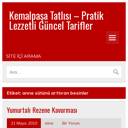
Kemalpaşa Tatlısı – Pratik
Lezzetli Güncel Tarifler
Pratik, lezzetli, Güncel, Resimli, Pasta- Yemek- Kurabiye-
Tatlı Tarifleri
SİTE İÇİ ARAMA
Etiket:
anne sütünü arttıran besinler
Yumurtalı Rezene Kavurması
21 Mayıs 2010
mine
Bir Yorum