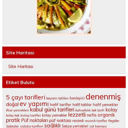
Site Haritası
Site Haritası
Etiket Bulutu
denenmiş
5 çayı tarifleri
besleyici
bayram tatlıları
ev yapımı
doğal
hafif tarifler
hafif tatlılar
hafif yemekler
kabul günü tarifleri
kolay
iftar yemekleri
kahvaltılık
kek tarifi
lezzetli
organik
nefis
kolay yemekler
kolay tarifler
kolay kek
pratik
Püf noktaları
püf noktası
resimli
resimli tarifler
Reçeller
sağlıklı
salata tarifleri
Sebze yemekleri
Salatalar
süt kreması