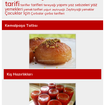
tarifi
yaz
tarifleri
yaz sebzeleri
yapımı
tarifler
tereyağı
yemekleri
yemek tarifleri
Zeytinyağlı yemekler
yoğurt
zeytinyağlı
Çocuklar İçin
çorba tarifleri
Çorbalar
Kemalpaşa Tatlısı
Kış Hazırlıkları