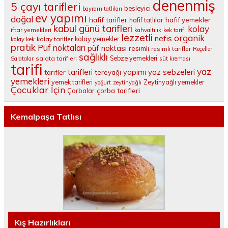
denenmiş
5 çayı tarifleri
besleyici
bayram tatlıları
ev yapımı
doğal
hafif tarifler
hafif tatlılar
hafif yemekler
kabul günü tarifleri
kolay
iftar yemekleri
kahvaltılık
kek tarifi
lezzetli
organik
nefis
kolay yemekler
kolay tarifler
kolay kek
pratik
Püf noktaları
püf noktası
resimli
resimli tarifler
Reçeller
sağlıklı
salata tarifleri
Sebze yemekleri
Salatalar
süt kreması
tarifi
yaz
tarifleri
yaz sebzeleri
yapımı
tarifler
tereyağı
yemekleri
yemek tarifleri
Zeytinyağlı yemekler
yoğurt
zeytinyağlı
Çocuklar İçin
çorba tarifleri
Çorbalar
Kemalpaşa Tatlısı
Kış Hazırlıkları