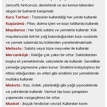
zencefil, hintcevizi, demirhindi ve acı kırmızı biberden
oluşan bir baharat karışımıdır.
Kuru Tarhun :
Tazesinin kullanıldığı her yerde kullanılır.
Kuşüzümü :
Pilav, dolma içleri ve bazı tatlılarda kullanılır.
Maydanoz :
Her türlü salata ve yemekte kullanılır. Kök
maydanozda ıtırlı bir yağ bulunduğundan bazı soslarda
ve yemek sularında bu köklerden yararlanılmaktadır.
Melisotu :
Salata veya taze meyveler ile kullanılır.
Mercanköşk :
Kekiğe çok yakın bir ottur. Salatalardan
başka et yemeklerinde, sebzelerle de kullanılır. Genellikle
yemeğe pişmesine yakın konur. Sindirimi kolaylaştırıcı bir
etkisi olduğundan, av etleri gibi sindirimi zor yemeklerde
mutlaka kullanılır.
Miskotu :
Kaz, ördek, yılanbalığı gibi yağlı yiyeceklerde
ve yahnilerde kullanılır. Vermut tipi bazı şarapların
yapımında vazgeçilmez bir ottur.
Muskat :
(küçük hindistan cevizi) Kullanılan kısmı