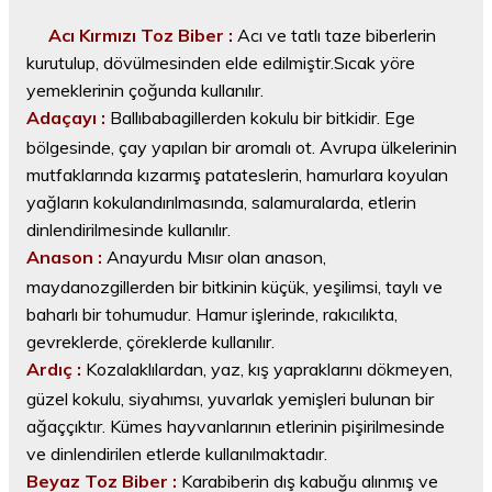
Acı Kırmızı Toz Biber :
Acı ve tatlı taze biberlerin
kurutulup, dövülmesinden elde edilmiştir.Sıcak yöre
yemeklerinin çoğunda kullanılır.
Adaçayı :
Ballıbabagillerden kokulu bir bitkidir. Ege
bölgesinde, çay yapılan bir aromalı ot. Avrupa ülkelerinin
mutfaklarında kızarmış patateslerin, hamurlara koyulan
yağların kokulandırılmasında, salamuralarda, etlerin
dinlendirilmesinde kullanılır.
Anason :
Anayurdu Mısır olan anason,
maydanozgillerden bir bitkinin küçük, yeşilimsi, taylı ve
baharlı bir tohumudur. Hamur işlerinde, rakıcılıkta,
gevreklerde, çöreklerde kullanılır.
Ardıç :
Kozalaklılardan, yaz, kış yapraklarını dökmeyen,
güzel kokulu, siyahımsı, yuvarlak yemişleri bulunan bir
ağaççıktır. Kümes hayvanlarının etlerinin pişirilmesinde
ve dinlendirilen etlerde kullanılmaktadır.
Beyaz Toz Biber :
Karabiberin dış kabuğu alınmış ve