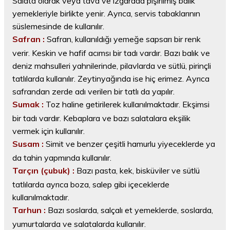
Salata olarak veya tava ve ızgarada pişirilmiş balık
yemekleriyle birlikte yenir. Ayrıca, servis tabaklarının
süslemesinde de kullanılır.
Safran :
Safran, kullanıldığı yemeğe sapsarı bir renk
verir. Keskin ve hafif acımsı bir tadı vardır. Bazı balık ve
deniz mahsulleri yahnilerinde, pilavlarda ve sütlü, pirinçli
tatlılarda kullanılır. Zeytinyağında ise hiç erimez. Ayrıca
safrandan zerde adı verilen bir tatlı da yapılır.
Sumak :
Toz haline getirilerek kullanılmaktadır. Ekşimsi
bir tadı vardır. Kebaplara ve bazı salatalara ekşilik
vermek için kullanılır.
Susam :
Simit ve benzer çeşitli hamurlu yiyeceklerde ya
da tahin yapmında kullanılır.
Tarçın (çubuk) :
Bazı pasta, kek, bisküviler ve sütlü
tatlılarda ayrıca boza, salep gibi içeceklerde
kullanılmaktadır.
Tarhun :
Bazı soslarda, salçalı et yemeklerde, soslarda,
yumurtalarda ve salatalarda kullanılır.