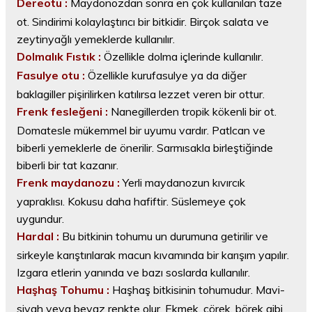
Dereotu :
Maydonozdan sonra en çok kullanılan taze
ot. Sindirimi kolaylaştırıcı bir bitkidir. Birçok salata ve
zeytinyağlı yemeklerde kullanılır.
Dolmalık Fıstık :
Özellikle dolma içlerinde kullanılır.
Fasulye otu :
Özellikle kurufasulye ya da diğer
baklagiller pişirilirken katılırsa lezzet veren bir ottur.
Frenk fesleğeni :
Nanegillerden tropik kökenli bir ot.
Domatesle mükemmel bir uyumu vardır. Patlcan ve
biberli yemeklerle de önerilir. Sarmısakla birleştiğinde
biberli bir tat kazanır.
Frenk maydanozu :
Yerli maydanozun kıvırcık
yapraklısı. Kokusu daha hafiftir. Süslemeye çok
uygundur.
Hardal :
Bu bitkinin tohumu un durumuna getirilir ve
sirkeyle karıştırılarak macun kıvamında bir karışım yapılır.
Izgara etlerin yanında ve bazı soslarda kullanılır.
Haşhaş Tohumu :
Haşhaş bitkisinin tohumudur. Mavi-
siyah veya beyaz renkte olur. Ekmek, çörek, börek gibi