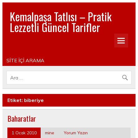
Kemalpaşa Tatlısı – Pratik
Lezzetli Güncel Tarifler
Pratik, lezzetli, Güncel, Resimli, Pasta- Yemek- Kurabiye-
Tatlı Tarifleri
SİTE İÇİ ARAMA
Etiket:
biberiye
Baharatlar
1 Ocak 2010
mine
Yorum Yazın