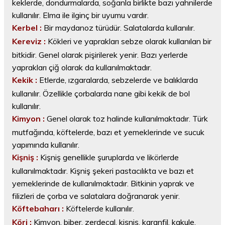
keklerde, dondurmalarda, soğanla birlikte bazı yahnilerde
kullanılır. Elma ile ilginç bir uyumu vardır.
Kerbel :
Bir maydanoz türüdür. Salatalarda kullanılır.
Kereviz :
Kökleri ve yaprakları sebze olarak kullanılan bir
bitkidir. Genel olarak pişirilerek yenir. Bazı yerlerde
yaprakları çiğ olarak da kullanılmaktadır.
Kekik :
Etlerde, ızgaralarda, sebzelerde ve balıklarda
kullanılır. Özellikle çorbalarda nane gibi kekik de bol
kullanılır.
Kimyon :
Genel olarak toz halinde kullanılmaktadır. Türk
mutfağında, köftelerde, bazı et yemeklerinde ve sucuk
yapımında kullanılır.
Kişniş :
Kişniş genellikle şuruplarda ve likörlerde
kullanılmaktadır. Kişniş şekeri pastacılıkta ve bazı et
yemeklerinde de kullanılmaktadır. Bitkinin yaprak ve
filizleri de çorba ve salatalara doğranarak yenir.
Köftebaharı :
Köftelerde kullanılır.
Köri :
Kimyon, biber, zerdeçal, kişniş, karanfil, kakule,