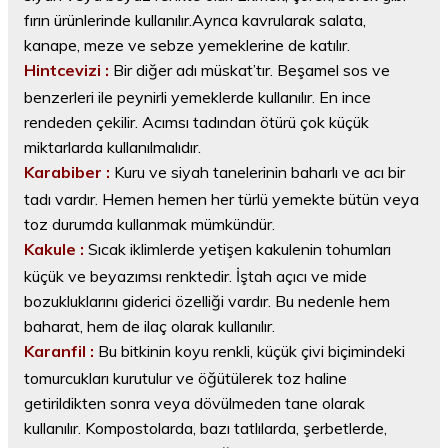
fırın ürünlerinde kullanılır.Ayrıca kavrularak salata,
kanape, meze ve sebze yemeklerine de katılır.
Hintcevizi :
Bir diğer adı müskat’tır. Beşamel sos ve
benzerleri ile peynirli yemeklerde kullanılır. En ince
rendeden çekilir. Acımsı tadından ötürü çok küçük
miktarlarda kullanılmalıdır.
Karabiber :
Kuru ve siyah tanelerinin baharlı ve acı bir
tadı vardır. Hemen hemen her türlü yemekte bütün veya
toz durumda kullanmak mümkündür.
Kakule :
Sıcak iklimlerde yetişen kakulenin tohumları
küçük ve beyazımsı renktedir. İştah açıcı ve mide
bozukluklarını giderici özelliği vardır. Bu nedenle hem
baharat, hem de ilaç olarak kullanılır.
Karanfil :
Bu bitkinin koyu renkli, küçük çivi biçimindeki
tomurcukları kurutulur ve öğütülerek toz haline
getirildikten sonra veya dövülmeden tane olarak
kullanılır. Kompostolarda, bazı tatlılarda, şerbetlerde,