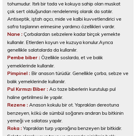
tohumudur. Itırlı bir tada ve kokuya sahip olan muskat
çok sert olduğundan rendelenmiş olarak da satılır.
Antiseptik, iştah açıcı, mide ve kalbi kuvvetlendirici ve
safra taşlarının erimesine yardımcı özellikleri vardır.
Nane :
Çorbalardan sebzelere kadar birçok yemekte
kullanılır. Etlerden koyun ve kuzuya konulur.Ayrıca
genellikle salatalarda da kullanılır.
Pembe biber :
Özellikle soslarda, et ve balık
yemeklerinde kullanılır.
Pimpinel :
Bir anason türüdür. Genellikle çorba, sebze ve
balık yemeklerinde kullanılır.
Pul Kırmızı Biber :
Acı taze biberlerin kurutulup pul
haline getirilmesi ile yapılır.
Rezene :
Anason kokulu bir ot. Yaprakları dereotuna
benzeyen, kökü de sümbül soğanını andıran bu bitkinin
yemeği ve salatası yapılır.
Roka :
Yaprakları turp yaprağına benzeyen bir bitkidir.