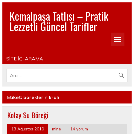
Kemalpaşa Tatlısı – Pratik
Lezzetli Güncel Tarifler
Pratik, lezzetli, Güncel, Resimli, Pasta- Yemek- Kurabiye-
Tatlı Tarifleri
SİTE İÇİ ARAMA
Etiket:
böreklerin kralı
Kolay Su Böreği
13 Ağustos 2010
mine
14 yorum