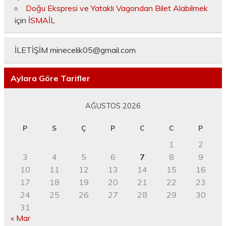
Doğu Ekspresi ve Yataklı Vagondan Bilet Alabilmek
için
İSMAİL
İLETİŞİM
minecelik05@gmail.com
Aylara Göre Tarifler
AĞUSTOS 2026
P
S
Ç
P
C
C
P
1
2
3
4
5
6
7
8
9
10
11
12
13
14
15
16
17
18
19
20
21
22
23
24
25
26
27
28
29
30
31
« Mar