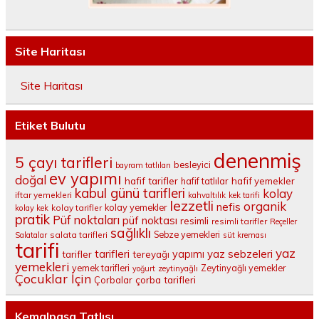
Site Haritası
Site Haritası
Etiket Bulutu
denenmiş
5 çayı tarifleri
besleyici
bayram tatlıları
ev yapımı
doğal
hafif tarifler
hafif tatlılar
hafif yemekler
kabul günü tarifleri
kolay
iftar yemekleri
kahvaltılık
kek tarifi
lezzetli
organik
nefis
kolay yemekler
kolay tarifler
kolay kek
pratik
Püf noktaları
püf noktası
resimli
resimli tarifler
Reçeller
sağlıklı
salata tarifleri
Sebze yemekleri
Salatalar
süt kreması
tarifi
yaz
tarifleri
yaz sebzeleri
yapımı
tarifler
tereyağı
yemekleri
yemek tarifleri
Zeytinyağlı yemekler
yoğurt
zeytinyağlı
Çocuklar İçin
çorba tarifleri
Çorbalar
Kemalpaşa Tatlısı