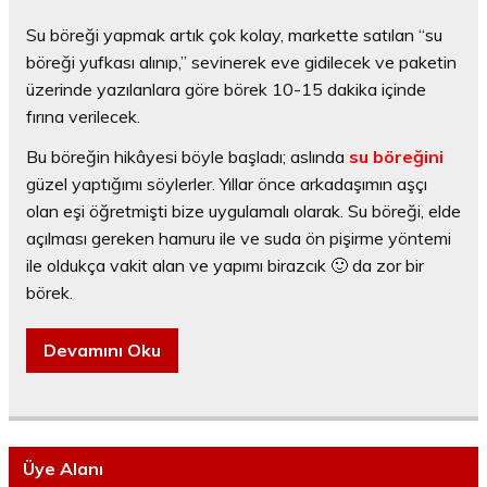
Su böreği yapmak artık çok kolay, markette satılan “su
böreği yufkası alınıp,” sevinerek eve gidilecek ve paketin
üzerinde yazılanlara göre börek 10-15 dakika içinde
fırına verilecek.
Bu böreğin hikâyesi böyle başladı; aslında
su böreğini
güzel yaptığımı söylerler. Yıllar önce arkadaşımın aşçı
olan eşi öğretmişti bize uygulamalı olarak. Su böreği, elde
açılması gereken hamuru ile ve suda ön pişirme yöntemi
ile oldukça vakit alan ve yapımı birazcık 🙂 da zor bir
börek.
Devamını Oku
Üye Alanı