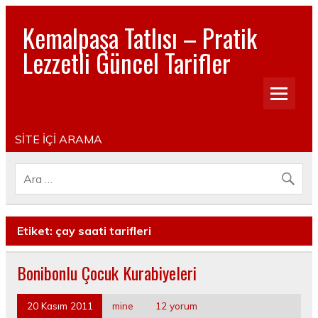
Kemalpaşa Tatlısı – Pratik
Lezzetli Güncel Tarifler
Pratik, lezzetli, Güncel, Resimli, Pasta- Yemek- Kurabiye-
Tatlı Tarifleri
SİTE İÇİ ARAMA
Etiket:
çay saati tarifleri
Bonibonlu Çocuk Kurabiyeleri
20 Kasım 2011
mine
12 yorum