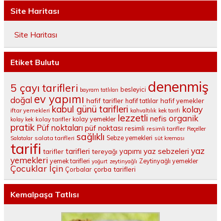
Site Haritası
Site Haritası
Etiket Bulutu
denenmiş
5 çayı tarifleri
besleyici
bayram tatlıları
ev yapımı
doğal
hafif tarifler
hafif tatlılar
hafif yemekler
kabul günü tarifleri
kolay
iftar yemekleri
kahvaltılık
kek tarifi
lezzetli
organik
nefis
kolay yemekler
kolay tarifler
kolay kek
pratik
Püf noktaları
püf noktası
resimli
resimli tarifler
Reçeller
sağlıklı
salata tarifleri
Sebze yemekleri
Salatalar
süt kreması
tarifi
yaz
tarifleri
yaz sebzeleri
yapımı
tarifler
tereyağı
yemekleri
yemek tarifleri
Zeytinyağlı yemekler
yoğurt
zeytinyağlı
Çocuklar İçin
çorba tarifleri
Çorbalar
Kemalpaşa Tatlısı