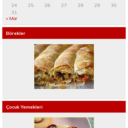
24
25
26
27
28
29
30
31
« Mar
Börekler
Çocuk Yemekleri