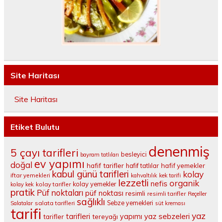
Site Haritası
Site Haritası
Etiket Bulutu
denenmiş
5 çayı tarifleri
besleyici
bayram tatlıları
ev yapımı
doğal
hafif tarifler
hafif tatlılar
hafif yemekler
kabul günü tarifleri
kolay
iftar yemekleri
kahvaltılık
kek tarifi
lezzetli
organik
nefis
kolay yemekler
kolay tarifler
kolay kek
pratik
Püf noktaları
püf noktası
resimli
resimli tarifler
Reçeller
sağlıklı
salata tarifleri
Sebze yemekleri
Salatalar
süt kreması
tarifi
yaz
tarifleri
yaz sebzeleri
yapımı
tarifler
tereyağı