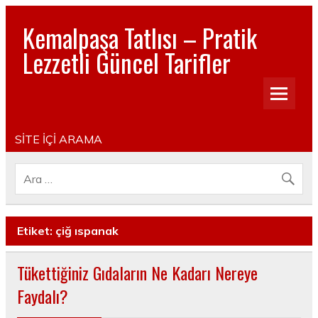
Kemalpaşa Tatlısı – Pratik
Lezzetli Güncel Tarifler
Pratik, lezzetli, Güncel, Resimli, Pasta- Yemek- Kurabiye-
Tatlı Tarifleri
SİTE İÇİ ARAMA
Etiket:
çiğ ıspanak
Tükettiğiniz Gıdaların Ne Kadarı Nereye
Faydalı?