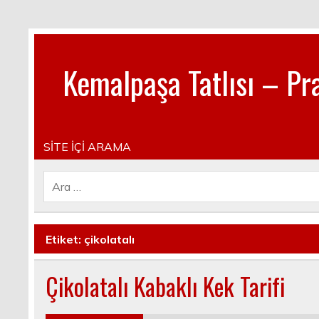
Kemalpaşa Tatlısı – Pra
Pratik, lezzetli, Güncel, Resimli, Pasta- Yemek- Kura
SİTE İÇİ ARAMA
Etiket:
çikolatalı
Çikolatalı Kabaklı Kek Tarifi