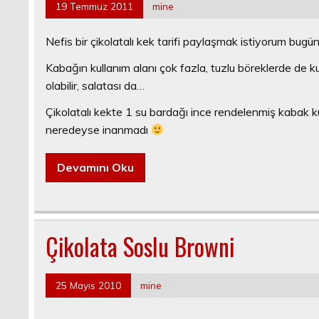
19 Temmuz 2011
mine
Nefis bir çikolatalı kek tarifi paylaşmak istiyorum bugü
Kabağın kullanım alanı çok fazla, tuzlu böreklerde de ku
olabilir, salatası da…
Çikolatalı kekte 1 su bardağı ince rendelenmiş kabak 
neredeyse inanmadı
Devamını Oku
Çikolata Soslu Browni
25 Mayıs 2010
mine