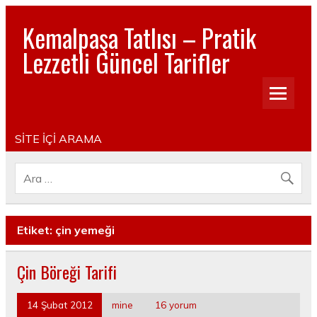
Kemalpaşa Tatlısı – Pratik
Lezzetli Güncel Tarifler
Pratik, lezzetli, Güncel, Resimli, Pasta- Yemek- Kurabiye-
Tatlı Tarifleri
SİTE İÇİ ARAMA
Etiket:
çin yemeği
Çin Böreği Tarifi
14 Şubat 2012
mine
16 yorum