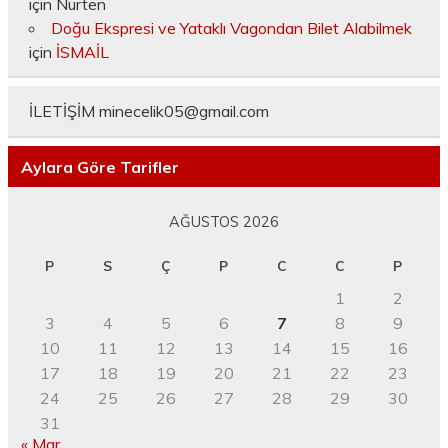
için
Nurten
Doğu Ekspresi ve Yataklı Vagondan Bilet Alabilmek
için
İSMAİL
İLETİŞİM
minecelik05@gmail.com
Aylara Göre Tarifler
AĞUSTOS 2026
P
S
Ç
P
C
C
P
1
2
3
4
5
6
7
8
9
10
11
12
13
14
15
16
17
18
19
20
21
22
23
24
25
26
27
28
29
30
31
« Mar