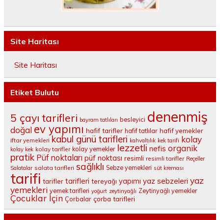
Site Haritası
Site Haritası
Etiket Bulutu
denenmiş
5 çayı tarifleri
besleyici
bayram tatlıları
ev yapımı
doğal
hafif tarifler
hafif tatlılar
hafif yemekler
kabul günü tarifleri
kolay
iftar yemekleri
kahvaltılık
kek tarifi
lezzetli
organik
nefis
kolay yemekler
kolay tarifler
kolay kek
pratik
Püf noktaları
püf noktası
resimli
resimli tarifler
Reçeller
sağlıklı
salata tarifleri
Sebze yemekleri
Salatalar
süt kreması
tarifi
yaz
tarifleri
yaz sebzeleri
yapımı
tarifler
tereyağı
yemekleri
yemek tarifleri
Zeytinyağlı yemekler
yoğurt
zeytinyağlı
Çocuklar İçin
çorba tarifleri
Çorbalar