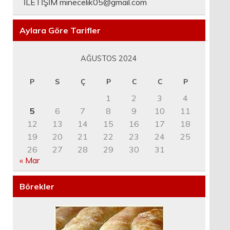
İLETİŞİM
minecelik05@gmail.com
Aylara Göre Tarifler
AĞUSTOS 2024
P
S
Ç
P
C
C
P
1
2
3
4
5
6
7
8
9
10
11
12
13
14
15
16
17
18
19
20
21
22
23
24
25
26
27
28
29
30
31
« Mar
Börekler