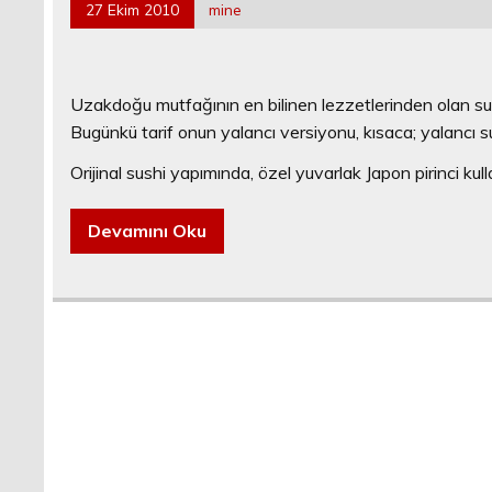
27 Ekim 2010
mine
Uzakdoğu mutfağının en bilinen lezzetlerinden olan su
Bugünkü tarif onun yalancı versiyonu, kısaca; yalancı 
Orijinal sushi yapımında, özel yuvarlak Japon pirinci kull
Devamını Oku