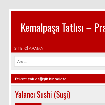
Kemalpaşa Tatlısı – Pra
Pratik, lezzetli, Güncel, Resimli, Pasta- Yemek- Kura
SİTE İÇİ ARAMA
Etiket:
çok değişik bir salata
Yalancı Sushi (Suşi)