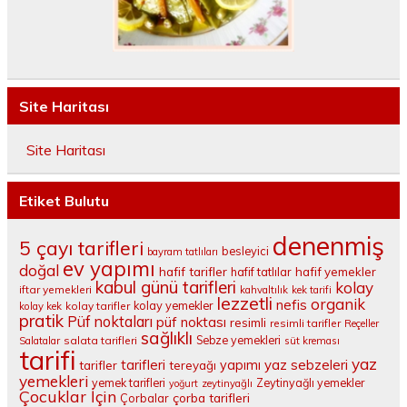
Site Haritası
Site Haritası
Etiket Bulutu
denenmiş
5 çayı tarifleri
besleyici
bayram tatlıları
ev yapımı
doğal
hafif tarifler
hafif tatlılar
hafif yemekler
kabul günü tarifleri
kolay
iftar yemekleri
kahvaltılık
kek tarifi
lezzetli
organik
nefis
kolay yemekler
kolay tarifler
kolay kek
pratik
Püf noktaları
püf noktası
resimli
resimli tarifler
Reçeller
sağlıklı
salata tarifleri
Sebze yemekleri
Salatalar
süt kreması
tarifi
yaz
tarifleri
yaz sebzeleri
yapımı
tarifler
tereyağı
yemekleri
yemek tarifleri
Zeytinyağlı yemekler
yoğurt
zeytinyağlı
Çocuklar İçin
çorba tarifleri
Çorbalar