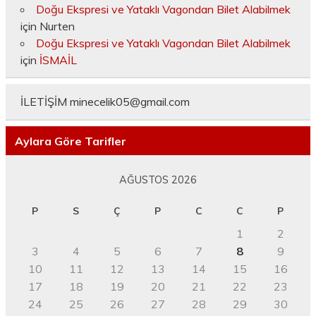
Doğu Ekspresi ve Yataklı Vagondan Bilet Alabilmek
için
Nurten
Doğu Ekspresi ve Yataklı Vagondan Bilet Alabilmek
için
İSMAİL
İLETİŞİM
minecelik05@gmail.com
Aylara Göre Tarifler
AĞUSTOS 2026
P
S
Ç
P
C
C
P
1
2
3
4
5
6
7
8
9
10
11
12
13
14
15
16
17
18
19
20
21
22
23
24
25
26
27
28
29
30