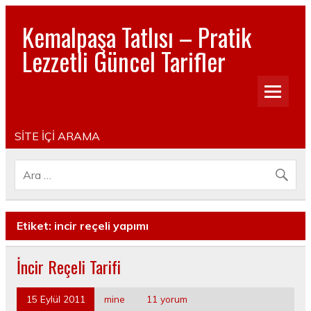
Kemalpaşa Tatlısı – Pratik
Lezzetli Güncel Tarifler
Pratik, lezzetli, Güncel, Resimli, Pasta- Yemek- Kurabiye-
Tatlı Tarifleri
SİTE İÇİ ARAMA
Etiket:
incir reçeli yapımı
İncir Reçeli Tarifi
15 Eylül 2011
mine
11 yorum