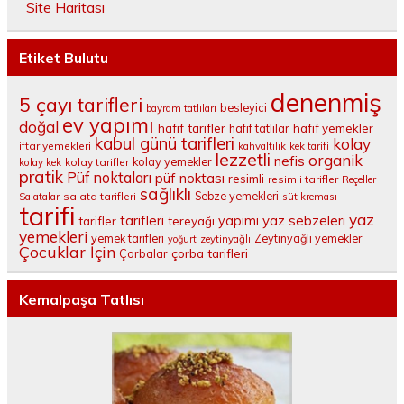
Site Haritası
Etiket Bulutu
denenmiş
5 çayı tarifleri
besleyici
bayram tatlıları
ev yapımı
doğal
hafif tarifler
hafif tatlılar
hafif yemekler
kabul günü tarifleri
kolay
iftar yemekleri
kahvaltılık
kek tarifi
lezzetli
organik
nefis
kolay yemekler
kolay tarifler
kolay kek
pratik
Püf noktaları
püf noktası
resimli
resimli tarifler
Reçeller
sağlıklı
salata tarifleri
Sebze yemekleri
Salatalar
süt kreması
tarifi
yaz
tarifleri
yaz sebzeleri
yapımı
tarifler
tereyağı
yemekleri
yemek tarifleri
Zeytinyağlı yemekler
yoğurt
zeytinyağlı
Çocuklar İçin
çorba tarifleri
Çorbalar
Kemalpaşa Tatlısı