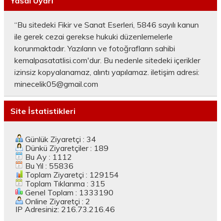
Yasal Uyarı
“Bu sitedeki Fikir ve Sanat Eserleri, 5846 sayılı kanun
ile gerek cezai gerekse hukuki düzenlemelerle
korunmaktadır. Yazıların ve fotoğrafların sahibi
kemalpasatatlisi.com'dur. Bu nedenle sitedeki içerikler
izinsiz kopyalanamaz, alıntı yapılamaz. iletişim adresi:
minecelik05@gmail.com
Site İstatistikleri
Günlük Ziyaretçi : 34
Dünkü Ziyaretçiler : 189
Bu Ay : 1112
Bu Yıl : 55836
Toplam Ziyaretçi : 129154
Toplam Tıklanma : 315
Genel Toplam : 1333190
Online Ziyaretçi : 2
IP Adresiniz: 216.73.216.46