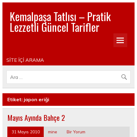
Kemalpaşa Tatlısı – Pratik
Lezzetli Güncel Tarifler
Pratik, lezzetli, Güncel, Resimli, Pasta- Yemek- Kurabiye-
Tatlı Tarifleri
SİTE İÇİ ARAMA
Etiket:
japon eriği
Mayıs Ayında Bahçe 2
31 Mayıs 2010
mine
Bir Yorum