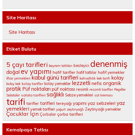
Site Haritası
Site Haritası
Etiket Bulutu
denenmiş
5 çayı tarifleri
besleyici
bayram tatlıları
ev yapımı
doğal
hafif tarifler
hafif tatlılar
hafif yemekler
kabul günü tarifleri
kolay
iftar yemekleri
kahvaltılık
kek tarifi
lezzetli
organik
nefis
kolay yemekler
kolay tarifler
kolay kek
pratik
Püf noktaları
püf noktası
resimli
resimli tarifler
Reçeller
sağlıklı
salata tarifleri
Sebze yemekleri
Salatalar
süt kreması
tarifi
yaz
tarifleri
yaz sebzeleri
yapımı
tarifler
tereyağı
yemekleri
yemek tarifleri
Zeytinyağlı yemekler
yoğurt
zeytinyağlı
Çocuklar İçin
çorba tarifleri
Çorbalar
Kemalpaşa Tatlısı