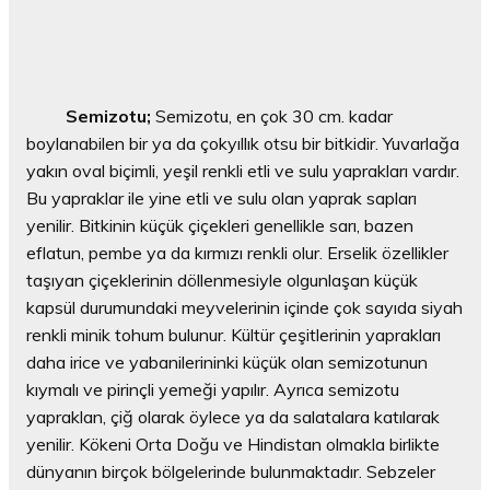
Semizotu;
Semizotu, en çok 30 cm. kadar
boylanabilen bir ya da çokyıllık otsu bir bitkidir. Yuvarlağa
yakın oval biçimli, yeşil renkli etli ve sulu yaprakları vardır.
Bu yapraklar ile yine etli ve sulu olan yaprak sapları
yenilir. Bitkinin küçük çiçekleri genellikle sarı, bazen
eflatun, pembe ya da kırmızı renkli olur. Erselik özellikler
taşıyan çiçeklerinin döllenmesiyle olgunlaşan küçük
kapsül durumundaki meyvelerinin içinde çok sayıda siyah
renkli minik tohum bulunur. Kültür çeşitlerinin yaprakları
daha irice ve yabanilerininki küçük olan semizotunun
kıymalı ve pirinçli yemeği yapılır. Ayrıca semizotu
yapraklan, çiğ olarak öylece ya da salatalara katılarak
yenilir. Kökeni Orta Doğu ve Hindistan olmakla birlikte
dünyanın birçok bölgelerinde bulunmaktadır. Sebzeler