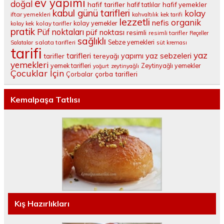
ev yapımı
doğal
hafif tarifler
hafif tatlılar
hafif yemekler
kabul günü tarifleri
kolay
iftar yemekleri
kahvaltılık
kek tarifi
lezzetli
organik
nefis
kolay yemekler
kolay tarifler
kolay kek
pratik
Püf noktaları
püf noktası
resimli
resimli tarifler
Reçeller
sağlıklı
salata tarifleri
Sebze yemekleri
Salatalar
süt kreması
tarifi
yaz
tarifleri
yaz sebzeleri
yapımı
tarifler
tereyağı
yemekleri
yemek tarifleri
Zeytinyağlı yemekler
yoğurt
zeytinyağlı
Çocuklar İçin
çorba tarifleri
Çorbalar
Kemalpaşa Tatlısı
Kış Hazırlıkları