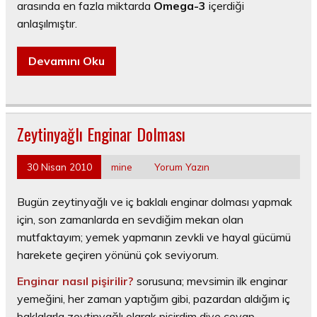
arasında en fazla miktarda
Omega-3
içerdiği
anlaşılmıştır.
Devamını Oku
Zeytinyağlı Enginar Dolması
30 Nisan 2010
mine
Yorum Yazın
Bugün zeytinyağlı ve iç baklalı enginar dolması yapmak
için, son zamanlarda en sevdiğim mekan olan
mutfaktayım; yemek yapmanın zevkli ve hayal gücümü
harekete geçiren yönünü çok seviyorum.
Enginar nasıl pişirilir?
sorusuna; mevsimin ilk enginar
yemeğini, her zaman yaptığım gibi, pazardan aldığım iç
baklalarla zeytinyağlı olarak pişirdim diye cevap