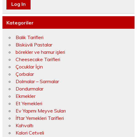
Kategoriler
Balık Tarifleri
Bisküvili Pastalar
börekler ve hamur işleri
Cheesecake Tarifleri
Çocuklar İçin
Çorbalar
Dolmalar – Sarmalar
Dondurmalar
Ekmekler
Et Yemekleri
Ev Yapımı Meyve Suları
İftar Yemekleri Tarifleri
Kahvaltı
Kalori Cetveli