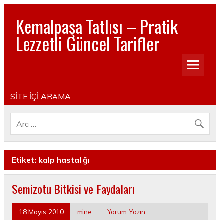
Kemalpaşa Tatlısı – Pratik
Lezzetli Güncel Tarifler
Pratik, lezzetli, Güncel, Resimli, Pasta- Yemek- Kurabiye-
Tatlı Tarifleri
SİTE İÇİ ARAMA
Etiket:
kalp hastalığı
Semizotu Bitkisi ve Faydaları
18 Mayıs 2010
mine
Yorum Yazın