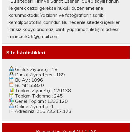
“Bu sitedeki Fikir ve Sanat Eserleri, 5846 sayılı kanun
ile gerek cezai gerekse hukuki düzenlemelerle
korunmaktadır. Yazıların ve fotoğrafların sahibi
kemalpasatatlisi.com'dur. Bu nedenle sitedeki içerikler
izinsiz kopyalanamaz, alıntı yapılamaz. iletişim adresi:
minecelik05@gmail.com
Site İstatistikleri
Günlük Ziyaretçi : 18
Dünkü Ziyaretçiler : 189
Bu Ay : 1096
Bu Yıl : 55820
Toplam Ziyaretçi : 129138
Toplam Tıklanma : 245
Genel Toplam : 1333120
Online Ziyaretçi : 1
IP Adresiniz: 216.73.217.173
Powered by:
Kemal ALTINTAŞ