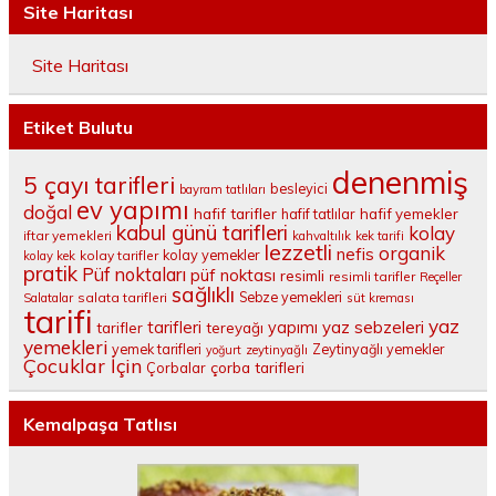
Site Haritası
Site Haritası
Etiket Bulutu
denenmiş
5 çayı tarifleri
besleyici
bayram tatlıları
ev yapımı
doğal
hafif tarifler
hafif tatlılar
hafif yemekler
kabul günü tarifleri
kolay
iftar yemekleri
kahvaltılık
kek tarifi
lezzetli
organik
nefis
kolay yemekler
kolay tarifler
kolay kek
pratik
Püf noktaları
püf noktası
resimli
resimli tarifler
Reçeller
sağlıklı
salata tarifleri
Sebze yemekleri
Salatalar
süt kreması
tarifi
yaz
tarifleri
yaz sebzeleri
yapımı
tarifler
tereyağı
yemekleri
yemek tarifleri
Zeytinyağlı yemekler
yoğurt
zeytinyağlı
Çocuklar İçin
çorba tarifleri
Çorbalar
Kemalpaşa Tatlısı