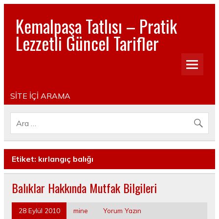
Kemalpaşa Tatlısı – Pratik
Lezzetli Güncel Tarifler
Pratik, lezzetli, Güncel, Resimli, Pasta- Yemek- Kurabiye-
Tatlı Tarifleri
SİTE İÇİ ARAMA
Etiket:
kırlangıç balığı
Balıklar Hakkında Mutfak Bilgileri
28 Eylül 2010
mine
Yorum Yazın