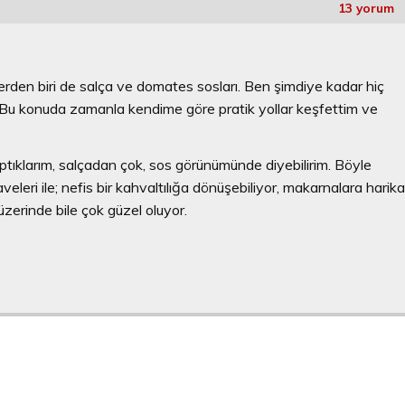
13 yorum
den biri de salça ve domates sosları. Ben şimdiye kadar hiç
 Bu konuda zamanla kendime göre pratik yollar keşfettim ve
yaptıklarım, salçadan çok, sos görünümünde diyebilirim. Böyle
veleri ile; nefis bir kahvaltılığa dönüşebiliyor, makarnalara harik
 üzerinde bile çok güzel oluyor.