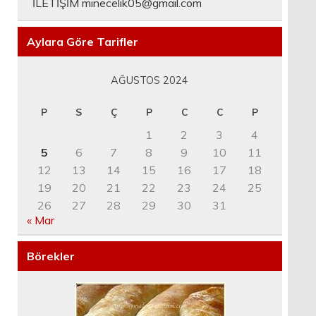
İLETİŞİM
minecelik05@gmail.com
Aylara Göre Tarifler
AĞUSTOS 2024
P
S
Ç
P
C
C
P
1
2
3
4
5
6
7
8
9
10
11
12
13
14
15
16
17
18
19
20
21
22
23
24
25
26
27
28
29
30
31
« Mar
Börekler