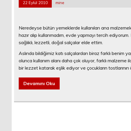
22 Eylül 2010
mine
Neredeyse bütün yemeklerde kullanılan ana malzemeler
hazır alıp kullanmadım, evde yapmayı tercih ediyorum.
sağlıklı, lezzetli, doğal salçalar elde ettim.
Aslında bildiğimiz katı salçalardan biraz farklı benim 
olunca kullanım alanı daha çok oluyor, farklı malzeme ila
bir lezzet katarak eşlik ediyor ve çocukların tostlarının
Devamını Oku