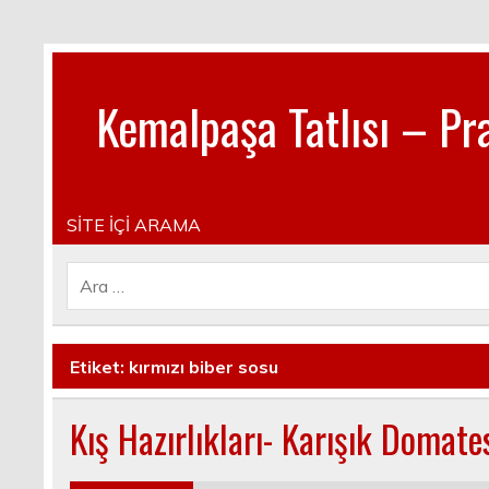
Kemalpaşa Tatlısı – Pra
Pratik, lezzetli, Güncel, Resimli, Pasta- Yemek- Kura
SİTE İÇİ ARAMA
Etiket:
kırmızı biber sosu
Kış Hazırlıkları- Karışık Domate