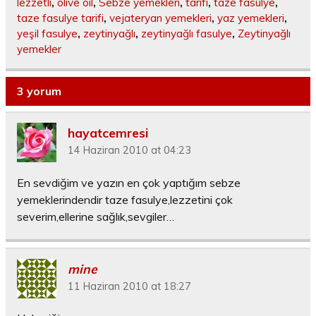
lezzetli
,
olive oil
,
Sebze yemekleri
,
tarifi
,
taze fasulye
,
taze fasulye tarifi
,
vejateryan yemekleri
,
yaz yemekleri
,
yeşil fasulye
,
zeytinyağlı
,
zeytinyağlı fasulye
,
Zeytinyağlı
yemekler
3 yorum
hayatcemresi
14 Haziran 2010 at 04:23
En sevdiğim ve yazın en çok yaptığım sebze
yemeklerindendir taze fasulye,lezzetini çok
severim,ellerine sağlık,sevgiler…
mine
11 Haziran 2010 at 18:27