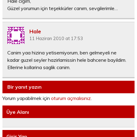
Hale ciğim,
Güzel yorumun için teşekkürler canım, sevgilerimle…
Hale
11 Haziran 2010 at 17:53
Canim yaa hizina yetisemiyorum, ben gelmeyeli ne
kadar guzel seyler hazirlamissin hele bahcene bayildim.
Ellerine kollarina saglik canim.
Bir yanıt yazın
Yorum yapabilmek için
oturum açmalısınız
.
Üye Alanı
Giriş Yap