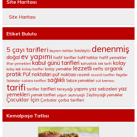
Site Haritası
Site Haritası
Etiket Bulutu
denenmiş
5 çayı tarifleri
besleyici
bayram tatlıları
ev yapımı
doğal
hafif tarifler
hafif tatlılar
hafif yemekler
kabul günü tarifleri
kolay
iftar yemekleri
kahvaltılık
kek tarifi
lezzetli
organik
nefis
kolay yemekler
kolay tarifler
kolay kek
pratik
Püf noktaları
püf noktası
resimli
resimli tarifler
Reçeller
sağlıklı
salata tarifleri
Sebze yemekleri
Salatalar
süt kreması
tarifi
yaz
tarifleri
yaz sebzeleri
yapımı
tarifler
tereyağı
yemekleri
yemek tarifleri
Zeytinyağlı yemekler
yoğurt
zeytinyağlı
Çocuklar İçin
çorba tarifleri
Çorbalar
Kemalpaşa Tatlısı