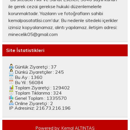
ile gerek cezai gerekse hukuki düzenlemelerle
korunmaktadır. Yazıların ve fotoğrafların sahibi
kemalpasatatlisi.com'dur. Bu nedenle sitedeki içerikler
izinsiz kopyalanamaz, alıntı yapılamaz. iletişim adresi:
minecelik05@gmail.com
Site İstatistikleri
Günlük Ziyaretçi : 37
Dünkü Ziyaretçiler : 245
Bu Ay : 1360
Bu Yıl : 56084
Toplam Ziyaretçi : 129402
Toplam Tıklanma : 324
Genel Toplam : 1335570
Online Ziyaretçi : 2
IP Adresiniz: 216.73.216.196
Powered by:
Kemal ALTINTAŞ