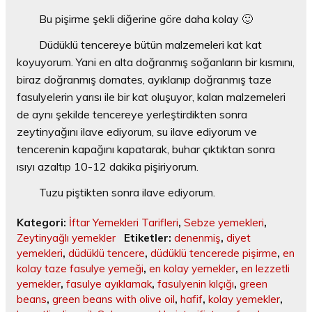
Bu pişirme şekli diğerine göre daha kolay 🙂
Düdüklü tencereye bütün malzemeleri kat kat
koyuyorum. Yani en alta doğranmış soğanların bir kısmını,
biraz doğranmış domates, ayıklanıp doğranmış taze
fasulyelerin yarısı ile bir kat oluşuyor, kalan malzemeleri
de aynı şekilde tencereye yerleştirdikten sonra
zeytinyağını ilave ediyorum, su ilave ediyorum ve
tencerenin kapağını kapatarak, buhar çıktıktan sonra
ısıyı azaltıp 10-12 dakika pişiriyorum.
Tuzu piştikten sonra ilave ediyorum.
Kategori:
İftar Yemekleri Tarifleri
,
Sebze yemekleri
,
Zeytinyağlı yemekler
Etiketler:
denenmiş
,
diyet
yemekleri
,
düdüklü tencere
,
düdüklü tencerede pişirme
,
en
kolay taze fasulye yemeği
,
en kolay yemekler
,
en lezzetli
yemekler
,
fasulye ayıklamak
,
fasulyenin kılçığı
,
green
beans
,
green beans with olive oil
,
hafif
,
kolay yemekler
,