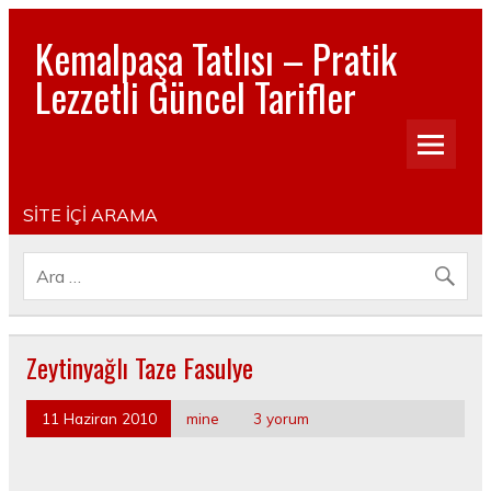
Kemalpaşa Tatlısı – Pratik
Lezzetli Güncel Tarifler
Pratik, lezzetli, Güncel, Resimli, Pasta- Yemek- Kurabiye-
Tatlı Tarifleri
SİTE İÇİ ARAMA
Zeytinyağlı Taze Fasulye
11 Haziran 2010
mine
3 yorum