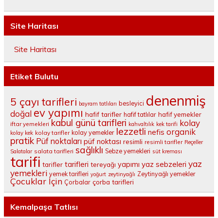
Site Haritası
Site Haritası
Etiket Bulutu
denenmiş
5 çayı tarifleri
besleyici
bayram tatlıları
ev yapımı
doğal
hafif tarifler
hafif tatlılar
hafif yemekler
kabul günü tarifleri
kolay
iftar yemekleri
kahvaltılık
kek tarifi
lezzetli
organik
nefis
kolay yemekler
kolay tarifler
kolay kek
pratik
Püf noktaları
püf noktası
resimli
resimli tarifler
Reçeller
sağlıklı
salata tarifleri
Sebze yemekleri
Salatalar
süt kreması
tarifi
yaz
tarifleri
yaz sebzeleri
yapımı
tarifler
tereyağı
yemekleri
yemek tarifleri
Zeytinyağlı yemekler
yoğurt
zeytinyağlı
Çocuklar İçin
çorba tarifleri
Çorbalar
Kemalpaşa Tatlısı