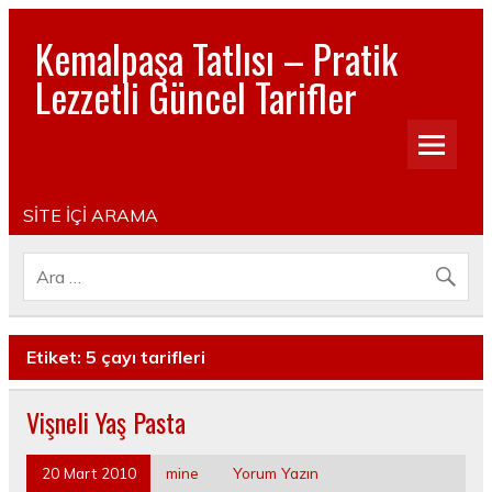
Kemalpaşa Tatlısı – Pratik
Lezzetli Güncel Tarifler
Pratik, lezzetli, Güncel, Resimli, Pasta- Yemek- Kurabiye-
Tatlı Tarifleri
SİTE İÇİ ARAMA
Etiket:
5 çayı tarifleri
Vişneli Yaş Pasta
20 Mart 2010
mine
Yorum Yazın