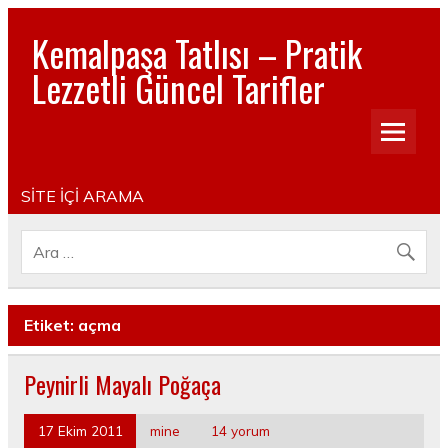
Kemalpaşa Tatlısı – Pratik
Lezzetli Güncel Tarifler
Pratik, lezzetli, Güncel, Resimli, Pasta- Yemek- Kurabiye-
Tatlı Tarifleri
SİTE İÇİ ARAMA
Etiket:
açma
Peynirli Mayalı Poğaça
17 Ekim 2011
mine
14 yorum