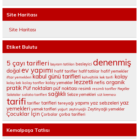
Site Haritası
Site Haritası
Etiket Bulutu
denenmiş
5 çayı tarifleri
besleyici
bayram tatlıları
ev yapımı
doğal
hafif tarifler
hafif tatlılar
hafif yemekler
kabul günü tarifleri
kolay
iftar yemekleri
kahvaltılık
kek tarifi
lezzetli
organik
nefis
kolay yemekler
kolay tarifler
kolay kek
pratik
Püf noktaları
püf noktası
resimli
resimli tarifler
Reçeller
sağlıklı
salata tarifleri
Sebze yemekleri
Salatalar
süt kreması
tarifi
yaz
tarifleri
yaz sebzeleri
yapımı
tarifler
tereyağı
yemekleri
yemek tarifleri
Zeytinyağlı yemekler
yoğurt
zeytinyağlı
Çocuklar İçin
çorba tarifleri
Çorbalar
Kemalpaşa Tatlısı