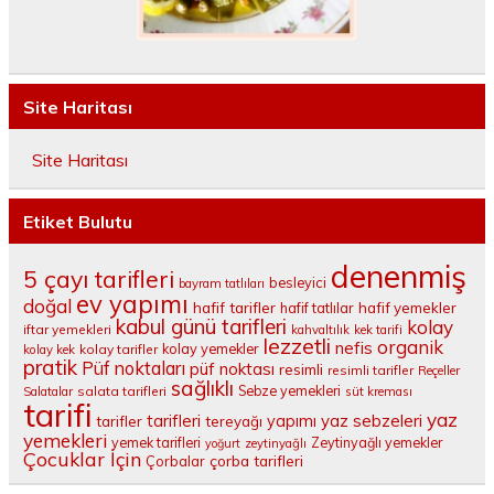
Site Haritası
Site Haritası
Etiket Bulutu
denenmiş
5 çayı tarifleri
besleyici
bayram tatlıları
ev yapımı
doğal
hafif tarifler
hafif tatlılar
hafif yemekler
kabul günü tarifleri
kolay
iftar yemekleri
kahvaltılık
kek tarifi
lezzetli
organik
nefis
kolay yemekler
kolay tarifler
kolay kek
pratik
Püf noktaları
püf noktası
resimli
resimli tarifler
Reçeller
sağlıklı
salata tarifleri
Sebze yemekleri
Salatalar
süt kreması
tarifi
yaz
tarifleri
yaz sebzeleri
yapımı
tarifler
tereyağı
yemekleri
yemek tarifleri
Zeytinyağlı yemekler
yoğurt
zeytinyağlı
Çocuklar İçin
çorba tarifleri
Çorbalar