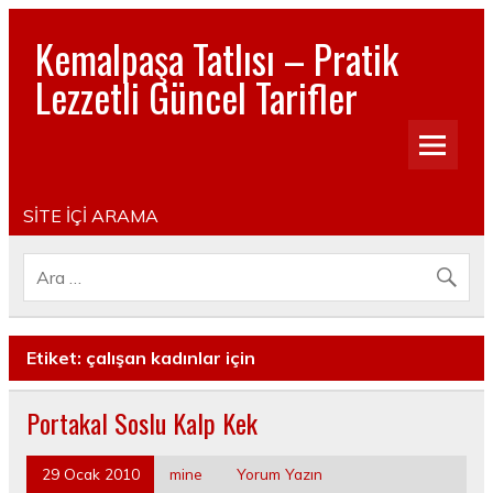
Kemalpaşa Tatlısı – Pratik
Lezzetli Güncel Tarifler
Pratik, lezzetli, Güncel, Resimli, Pasta- Yemek- Kurabiye-
Tatlı Tarifleri
SİTE İÇİ ARAMA
Etiket:
çalışan kadınlar için
Portakal Soslu Kalp Kek
29 Ocak 2010
mine
Yorum Yazın