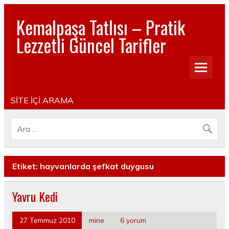
Kemalpaşa Tatlısı – Pratik
Lezzetli Güncel Tarifler
Pratik, lezzetli, Güncel, Resimli, Pasta- Yemek- Kurabiye-
Tatlı Tarifleri
SİTE İÇİ ARAMA
Etiket:
hayvanlarda şefkat duygusu
Yavru Kedi
27 Temmuz 2010
mine
6 yorum