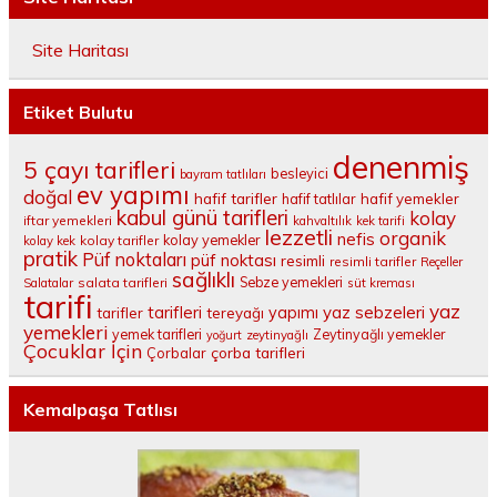
Site Haritası
Etiket Bulutu
denenmiş
5 çayı tarifleri
besleyici
bayram tatlıları
ev yapımı
doğal
hafif tarifler
hafif tatlılar
hafif yemekler
kabul günü tarifleri
kolay
iftar yemekleri
kahvaltılık
kek tarifi
lezzetli
organik
nefis
kolay yemekler
kolay tarifler
kolay kek
pratik
Püf noktaları
püf noktası
resimli
resimli tarifler
Reçeller
sağlıklı
salata tarifleri
Sebze yemekleri
Salatalar
süt kreması
tarifi
yaz
tarifleri
yaz sebzeleri
yapımı
tarifler
tereyağı
yemekleri
yemek tarifleri
Zeytinyağlı yemekler
yoğurt
zeytinyağlı
Çocuklar İçin
çorba tarifleri
Çorbalar
Kemalpaşa Tatlısı