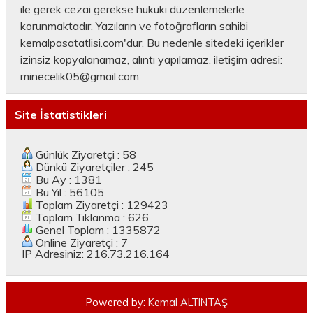
ile gerek cezai gerekse hukuki düzenlemelerle
korunmaktadır. Yazıların ve fotoğrafların sahibi
kemalpasatatlisi.com'dur. Bu nedenle sitedeki içerikler
izinsiz kopyalanamaz, alıntı yapılamaz. iletişim adresi:
minecelik05@gmail.com
Site İstatistikleri
Günlük Ziyaretçi : 58
Dünkü Ziyaretçiler : 245
Bu Ay : 1381
Bu Yıl : 56105
Toplam Ziyaretçi : 129423
Toplam Tıklanma : 626
Genel Toplam : 1335872
Online Ziyaretçi : 7
IP Adresiniz: 216.73.216.164
Powered by:
Kemal ALTINTAŞ