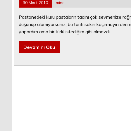
30 Mart 2010
mine
Pastanedeki kuru pastaların tadını çok sevmenize rağme
düşünüp alamıyorsanız, bu tarifi sakın kaçırmayın derim…
yapardım ama bir türlü istediğim gibi olmazdı.
Devamını Oku