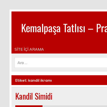
Kemalpaşa Tatlısı – Pra
Pratik, lezzetli, Güncel, Resimli, Pasta- Yemek- Kura
SİTE İÇİ ARAMA
Etiket:
kandil ikramı
Kandil Simidi