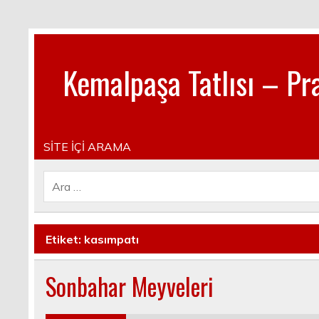
Kemalpaşa Tatlısı – Pra
Pratik, lezzetli, Güncel, Resimli, Pasta- Yemek- Kura
SİTE İÇİ ARAMA
Etiket:
kasımpatı
Sonbahar Meyveleri