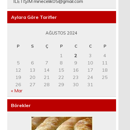
İLETİŞİM
minecelik05@gmail.com
Aylara Göre Tarifler
AĞUSTOS 2024
P
S
Ç
P
C
C
P
1
2
3
4
5
6
7
8
9
10
11
12
13
14
15
16
17
18
19
20
21
22
23
24
25
26
27
28
29
30
31
« Mar
Börekler