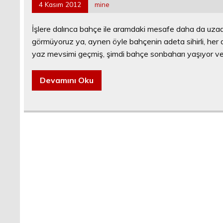
4 Kasım 2012
mine
İşlere dalınca bahçe ile aramdaki mesafe daha da uza
görmüyoruz ya, aynen öyle bahçenin adeta sihirli, he
yaz mevsimi geçmiş, şimdi bahçe sonbaharı yaşıyor ve 
Devamını Oku