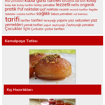
kabul günü tarifleri
kolay
iftar yemekleri
kahvaltılık
kek tarifi
lezzetli
organik
nefis
kolay yemekler
kolay tarifler
kolay kek
pratik
Püf noktaları
püf noktası
resimli
resimli tarifler
Reçeller
sağlıklı
salata tarifleri
Sebze yemekleri
Salatalar
süt kreması
tarifi
yaz
tarifleri
yaz sebzeleri
yapımı
tarifler
tereyağı
yemekleri
yemek tarifleri
Zeytinyağlı yemekler
yoğurt
zeytinyağlı
Çocuklar İçin
çorba tarifleri
Çorbalar
Kemalpaşa Tatlısı
Kış Hazırlıkları