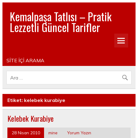
Kemalpaşa Tatlısı – Pratik
Lezzetli Güncel Tarifler
Pratik, lezzetli, Güncel, Resimli, Pasta- Yemek- Kurabiye-
Tatlı Tarifleri
SİTE İÇİ ARAMA
Etiket:
kelebek kurabiye
Kelebek Kurabiye
28 Nisan 2010
mine
Yorum Yazın