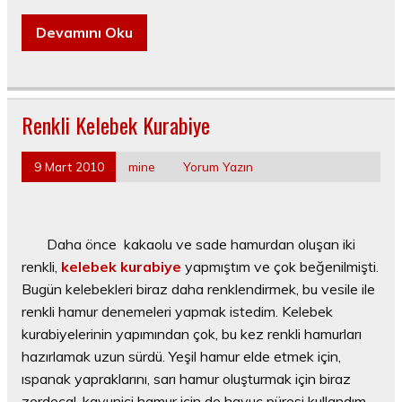
Devamını Oku
Renkli Kelebek Kurabiye
9 Mart 2010
mine
Yorum Yazın
Daha önce kakaolu ve sade hamurdan oluşan iki
renkli,
kelebek kurabiye
yapmıştım ve çok beğenilmişti.
Bugün kelebekleri biraz daha renklendirmek, bu vesile ile
renkli hamur denemeleri yapmak istedim. Kelebek
kurabiyelerinin yapımından çok, bu kez renkli hamurları
hazırlamak uzun sürdü. Yeşil hamur elde etmek için,
ıspanak yapraklarını, sarı hamur oluşturmak için biraz
zerdeçal, kavuniçi hamur için de havuç püresi kullandım.