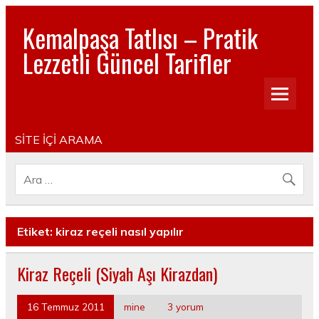
Kemalpaşa Tatlısı – Pratik
Lezzetli Güncel Tarifler
Pratik, lezzetli, Güncel, Resimli, Pasta- Yemek- Kurabiye-
Tatlı Tarifleri
SİTE İÇİ ARAMA
Etiket:
kiraz reçeli nasıl yapılır
Kiraz Reçeli (Siyah Aşı Kirazdan)
16 Temmuz 2011
mine
3 yorum