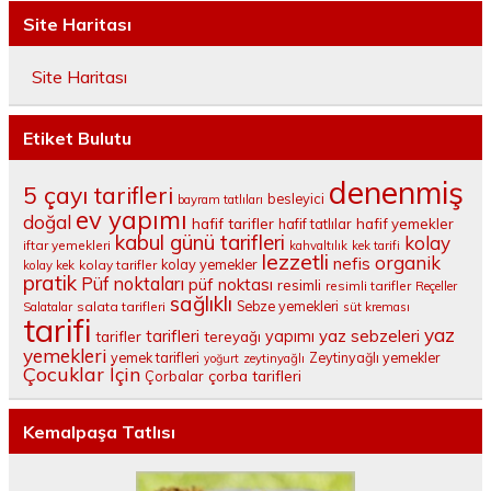
Site Haritası
Site Haritası
Etiket Bulutu
denenmiş
5 çayı tarifleri
besleyici
bayram tatlıları
ev yapımı
doğal
hafif tarifler
hafif tatlılar
hafif yemekler
kabul günü tarifleri
kolay
iftar yemekleri
kahvaltılık
kek tarifi
lezzetli
organik
nefis
kolay yemekler
kolay tarifler
kolay kek
pratik
Püf noktaları
püf noktası
resimli
resimli tarifler
Reçeller
sağlıklı
salata tarifleri
Sebze yemekleri
Salatalar
süt kreması
tarifi
yaz
tarifleri
yaz sebzeleri
yapımı
tarifler
tereyağı
yemekleri
yemek tarifleri
Zeytinyağlı yemekler
yoğurt
zeytinyağlı
Çocuklar İçin
çorba tarifleri
Çorbalar
Kemalpaşa Tatlısı