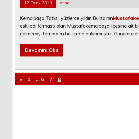
12 Ocak 2010
mine
Kemalpaşa Tatlısı, yüzlerce yıldır, Bursa’nın
Mustafak
eski adı Kirmastı olan Mustafakemalpaşa ilçesine ait b
gelmemiş, tamamen bu ilçede bulunmuştur. Günümüzde 
Devamını Oku
«
1
…
6
7
8