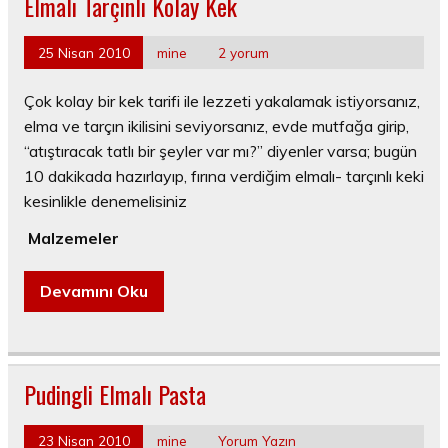
Elmalı Tarçınlı Kolay Kek
25 Nisan 2010
mine
2 yorum
Çok kolay bir kek tarifi ile lezzeti yakalamak istiyorsanız,
elma ve tarçın ikilisini seviyorsanız, evde mutfağa girip,
“atıştıracak tatlı bir şeyler var mı?” diyenler varsa; bugün
10 dakikada hazırlayıp, fırına verdiğim elmalı- tarçınlı keki
kesinlikle denemelisiniz
Malzemeler
Devamını Oku
Pudingli Elmalı Pasta
23 Nisan 2010
mine
Yorum Yazın