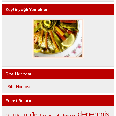
Zeytinyağlı Yemekler
Site Haritası
Site Haritası
Etiket Bulutu
denenmiş
5 çayı tarifleri
besleyici
bayram tatlıları