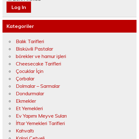
Kategoriler
Balık Tarifleri
Bisküvili Pastalar
börekler ve hamur işleri
Cheesecake Tarifleri
Çocuklar İçin
Çorbalar
Dolmalar – Sarmalar
Dondurmalar
Ekmekler
Et Yemekleri
Ev Yapımı Meyve Suları
İftar Yemekleri Tarifleri
Kahvaltı
Kalori Cetveli