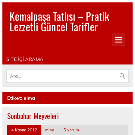
Kemalpaşa Tatlısı – Pratik
Lezzetli Güncel Tarifler
Pratik, lezzetli, Güncel, Resimli, Pasta- Yemek- Kurabiye-
Tatlı Tarifleri
SİTE İÇİ ARAMA
Etiket:
elma
Sonbahar Meyveleri
4 Kasım 2012
mine
5 yorum