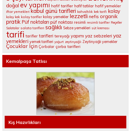
ev yapımı
doğal
hafif tarifler
hafif tatlılar
hafif yemekler
kabul günü tarifleri
kolay
iftar yemekleri
kahvaltılık
kek tarifi
lezzetli
organik
nefis
kolay yemekler
kolay tarifler
kolay kek
pratik
Püf noktaları
püf noktası
resimli
resimli tarifler
Reçeller
sağlıklı
salata tarifleri
Sebze yemekleri
Salatalar
süt kreması
tarifi
yaz
tarifleri
yaz sebzeleri
yapımı
tarifler
tereyağı
yemekleri
yemek tarifleri
Zeytinyağlı yemekler
yoğurt
zeytinyağlı
Çocuklar İçin
çorba tarifleri
Çorbalar
Kemalpaşa Tatlısı
Kış Hazırlıkları