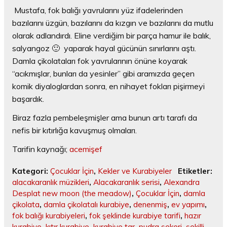
Mustafa, fok balığı yavrularını yüz ifadelerinden
bazılarını üzgün, bazılarını da kızgın ve bazılarını da mutlu
olarak adlandırdı. Eline verdiğim bir parça hamur ile balık,
salyangoz 🙂 yaparak hayal gücünün sınırlarını aştı.
Damla çikolataları fok yavrularının önüne koyarak
“acıkmışlar, bunları da yesinler” gibi aramızda geçen
komik diyaloglardan sonra, en nihayet fokları pişirmeyi
başardık.
Biraz fazla pembeleşmişler ama bunun artı tarafı da
nefis bir kıtırlığa kavuşmuş olmaları.
Tarifin kaynağı;
acemişef
Kategori:
Çocuklar İçin
,
Kekler ve Kurabiyeler
Etiketler:
alacakaranlık müzikleri
,
Alacakaranlık serisi
,
Alexandra
Desplat new moon (the meadow)
,
Çocuklar İçin
,
damla
çikolata
,
damla çikolatalı kurabiye
,
denenmiş
,
ev yapımı
,
fok balığı kurabiyeleri
,
fok şeklinde kurabiye tarifi
,
hazır
kurabiye
,
kıtır kurabiye
,
kurabiye tar
,
pudra şekeri
,
şekilli