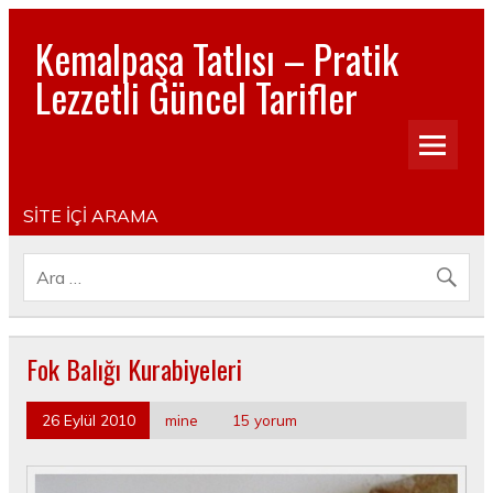
Kemalpaşa Tatlısı – Pratik
Lezzetli Güncel Tarifler
Pratik, lezzetli, Güncel, Resimli, Pasta- Yemek- Kurabiye-
Tatlı Tarifleri
SİTE İÇİ ARAMA
Fok Balığı Kurabiyeleri
26 Eylül 2010
mine
15 yorum