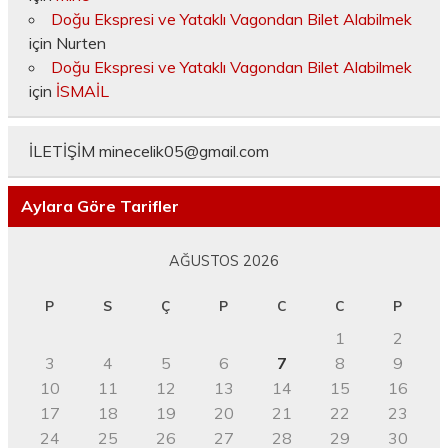
Doğu Ekspresi ve Yataklı Vagondan Bilet Alabilmek
için
Nurten
Doğu Ekspresi ve Yataklı Vagondan Bilet Alabilmek
için
İSMAİL
İLETİŞİM
minecelik05@gmail.com
Aylara Göre Tarifler
AĞUSTOS 2026
P
S
Ç
P
C
C
P
1
2
3
4
5
6
7
8
9
10
11
12
13
14
15
16
17
18
19
20
21
22
23
24
25
26
27
28
29
30