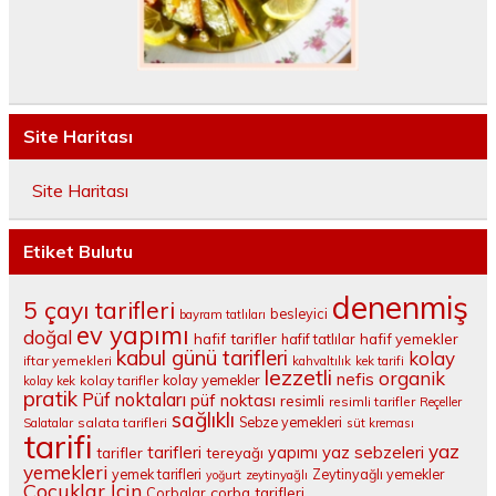
Site Haritası
Site Haritası
Etiket Bulutu
denenmiş
5 çayı tarifleri
besleyici
bayram tatlıları
ev yapımı
doğal
hafif tarifler
hafif tatlılar
hafif yemekler
kabul günü tarifleri
kolay
iftar yemekleri
kahvaltılık
kek tarifi
lezzetli
organik
nefis
kolay yemekler
kolay tarifler
kolay kek
pratik
Püf noktaları
püf noktası
resimli
resimli tarifler
Reçeller
sağlıklı
salata tarifleri
Sebze yemekleri
Salatalar
süt kreması
tarifi
yaz
tarifleri
yaz sebzeleri
yapımı
tarifler
tereyağı
yemekleri
yemek tarifleri
Zeytinyağlı yemekler
yoğurt
zeytinyağlı
Çocuklar İçin
çorba tarifleri
Çorbalar