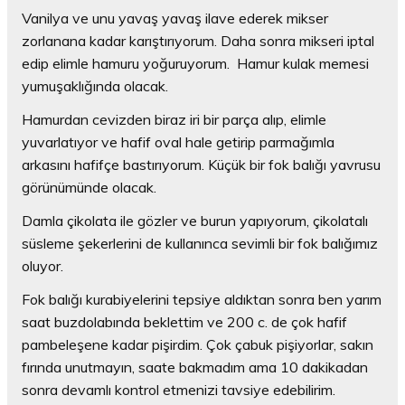
Vanilya ve unu yavaş yavaş ilave ederek mikser
zorlanana kadar karıştırıyorum. Daha sonra mikseri iptal
edip elimle hamuru yoğuruyorum. Hamur kulak memesi
yumuşaklığında olacak.
Hamurdan cevizden biraz iri bir parça alıp, elimle
yuvarlatıyor ve hafif oval hale getirip parmağımla
arkasını hafifçe bastırıyorum. Küçük bir fok balığı yavrusu
görünümünde olacak.
Damla çikolata ile gözler ve burun yapıyorum, çikolatalı
süsleme şekerlerini de kullanınca sevimli bir fok balığımız
oluyor.
Fok balığı kurabiyelerini tepsiye aldıktan sonra ben yarım
saat buzdolabında beklettim ve 200 c. de çok hafif
pambeleşene kadar pişirdim. Çok çabuk pişiyorlar, sakın
fırında unutmayın, saate bakmadım ama 10 dakikadan
sonra devamlı kontrol etmenizi tavsiye edebilirim.