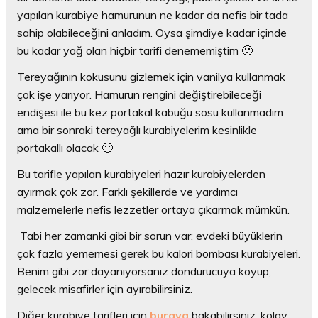
yapılan kurabiye hamurunun ne kadar da nefis bir tada
sahip olabileceğini anladım. Oysa şimdiye kadar içinde
bu kadar yağ olan hiçbir tarifi denememiştim 🙁
Tereyağının kokusunu gizlemek için vanilya kullanmak
çok işe yarıyor. Hamurun rengini değiştirebileceği
endişesi ile bu kez portakal kabuğu sosu kullanmadım
ama bir sonraki tereyağlı kurabiyelerim kesinlikle
portakallı olacak 🙂
Bu tarifle yapılan kurabiyeleri hazır kurabiyelerden
ayırmak çok zor. Farklı şekillerde ve yardımcı
malzemelerle nefis lezzetler ortaya çıkarmak mümkün.
Tabi her zamanki gibi bir sorun var; evdeki büyüklerin
çok fazla yememesi gerek bu kalori bombası kurabiyeleri.
Benim gibi zor dayanıyorsanız dondurucuya koyup,
gelecek misafirler için ayırabilirsiniz.
Diğer kurabiye tarifleri için
buraya
bakabilirsiniz, kolay