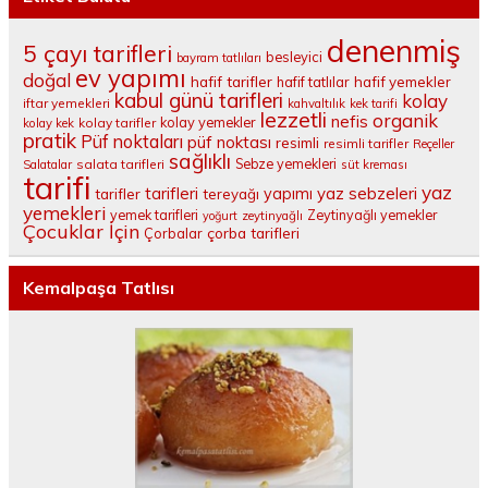
denenmiş
5 çayı tarifleri
besleyici
bayram tatlıları
ev yapımı
doğal
hafif tarifler
hafif tatlılar
hafif yemekler
kabul günü tarifleri
kolay
iftar yemekleri
kahvaltılık
kek tarifi
lezzetli
organik
nefis
kolay yemekler
kolay tarifler
kolay kek
pratik
Püf noktaları
püf noktası
resimli
resimli tarifler
Reçeller
sağlıklı
salata tarifleri
Sebze yemekleri
Salatalar
süt kreması
tarifi
yaz
tarifleri
yaz sebzeleri
yapımı
tarifler
tereyağı
yemekleri
yemek tarifleri
Zeytinyağlı yemekler
yoğurt
zeytinyağlı
Çocuklar İçin
çorba tarifleri
Çorbalar
Kemalpaşa Tatlısı