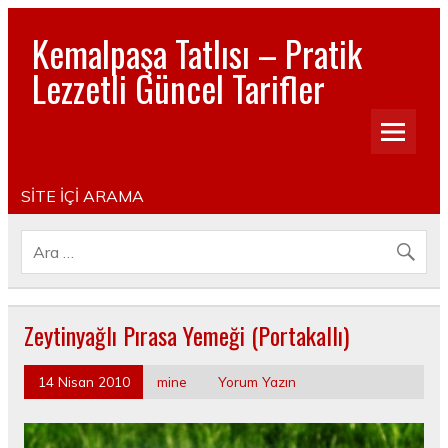
Kemalpaşa Tatlısı – Pratik
Lezzetli Güncel Tarifler
Pratik, lezzetli, Güncel, Resimli, Pasta- Yemek- Kurabiye-
Tatlı Tarifleri
SİTE İÇİ ARAMA
Zeytinyağlı Pırasa Yemeği (Portakallı)
14 Nisan 2010
mine
Yorum Yazın