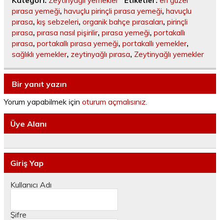
Kategori:
Zeytinyağlı yemekler
Etiketler:
en güzel
pırasa yemeği
,
havuçlu pirinçli pırasa yemeği
,
havuçlu
pırasa
,
kış sebzeleri
,
organik bahçe pırasaları
,
pirinçli
pırasa
,
pırasa nasıl pişirilir
,
pırasa yemeği
,
portakallı
pırasa
,
portakallı pırasa yemeği
,
portakallı yemekler
,
sağlıklı yemekler
,
zeytinyağlı pırasa
,
Zeytinyağlı yemekler
Bir yanıt yazın
Yorum yapabilmek için
oturum açmalısınız
.
Üye Alanı
Giriş Yap
Kullanıcı Adı
Şifre