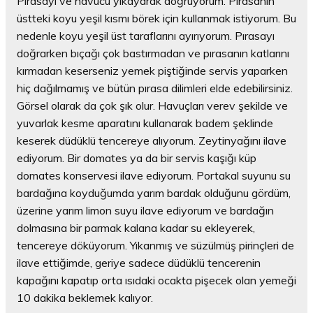
Pırasayı ve havucu yıkayarak doğruyorum. Pırasanın
üstteki koyu yeşil kısmı börek için kullanmak istiyorum. Bu
nedenle koyu yeşil üst taraflarını ayırıyorum. Pırasayı
doğrarken bıçağı çok bastırmadan ve pırasanın katlarını
kırmadan keserseniz yemek piştiğinde servis yaparken
hiç dağılmamış ve bütün pırasa dilimleri elde edebilirsiniz.
Görsel olarak da çok şık olur. Havuçları verev şekilde ve
yuvarlak kesme aparatını kullanarak badem şeklinde
keserek düdüklü tencereye alıyorum. Zeytinyağını ilave
ediyorum. Bir domates ya da bir servis kaşığı küp
domates konservesi ilave ediyorum. Portakal suyunu su
bardağına koyduğumda yarım bardak olduğunu gördüm,
üzerine yarım limon suyu ilave ediyorum ve bardağın
dolmasına bir parmak kalana kadar su ekleyerek,
tencereye döküyorum. Yıkanmış ve süzülmüş pirinçleri de
ilave ettiğimde, geriye sadece düdüklü tencerenin
kapağını kapatıp orta ısıdaki ocakta pişecek olan yemeği
10 dakika beklemek kalıyor.