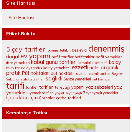
Site Haritası
Site Haritası
Etiket Bulutu
denenmiş
5 çayı tarifleri
besleyici
bayram tatlıları
ev yapımı
doğal
hafif tarifler
hafif tatlılar
hafif yemekler
kabul günü tarifleri
kolay
iftar yemekleri
kahvaltılık
kek tarifi
lezzetli
organik
nefis
kolay yemekler
kolay tarifler
kolay kek
pratik
Püf noktaları
püf noktası
resimli
resimli tarifler
Reçeller
sağlıklı
salata tarifleri
Sebze yemekleri
Salatalar
süt kreması
tarifi
yaz
tarifleri
yaz sebzeleri
yapımı
tarifler
tereyağı
yemekleri
yemek tarifleri
Zeytinyağlı yemekler
yoğurt
zeytinyağlı
Çocuklar İçin
çorba tarifleri
Çorbalar
Kemalpaşa Tatlısı