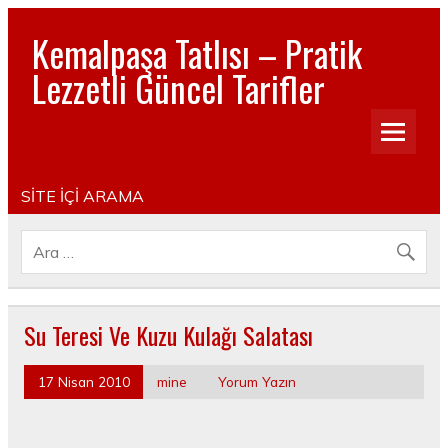
Kemalpaşa Tatlısı – Pratik
Lezzetli Güncel Tarifler
Pratik, lezzetli, Güncel, Resimli, Pasta- Yemek- Kurabiye-
Tatlı Tarifleri
SİTE İÇİ ARAMA
Su Teresi Ve Kuzu Kulağı Salatası
17 Nisan 2010
mine
Yorum Yazın