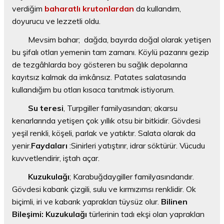
verdiğim
baharatlı krutonlardan
da kullandım,
doyurucu ve lezzetli oldu.
Mevsim bahar; dağda, bayırda doğal olarak yetişen
bu şifalı otları yemenin tam zamanı. Köylü pazarını gezip
de tezgâhlarda boy gösteren bu sağlık depolarına
kayıtsız kalmak da imkânsız. Patates salatasında
kullandığım bu otları kısaca tanıtmak istiyorum.
Su teresi
, Turpgiller familyasından; akarsu
kenarlarında yetişen çok yıllık otsu bir bitkidir. Gövdesi
yeşil renkli, köşeli, parlak ve yatıktır. Salata olarak da
yenir.
Faydaları
:Sinirleri yatıştırır, idrar söktürür. Vücudu
kuvvetlendirir, iştah açar.
Kuzukulağı
; Karabuğdaygiller familyasındandır.
Gövdesi kabarık çizgili, sulu ve kırmızımsı renklidir. Ok
biçimli, iri ve kabarık yaprakları tüysüz olur.
Bilinen
Bileşimi: Kuzukulağı
türlerinin tadı ekşi olan yapraklan