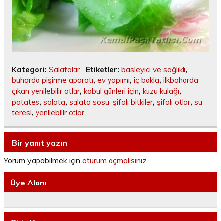
Kategori:
Salatalar
Etiketler:
basleyici ve sağlıklı
,
buharda pişirme aparatı
,
ev yapımı
,
iç bakla
,
ilkbaharda
çıkan yenilebilir otlar
,
kabul günleri için
,
kuzu kulağı
,
patates
,
salata
,
salata sosu
,
şifalı bitkiler
,
şifalı otlar
,
su
teresi
,
yenilebilir otlar
Bir yanıt yazın
Yorum yapabilmek için
oturum açmalısınız
.
Üye Alanı