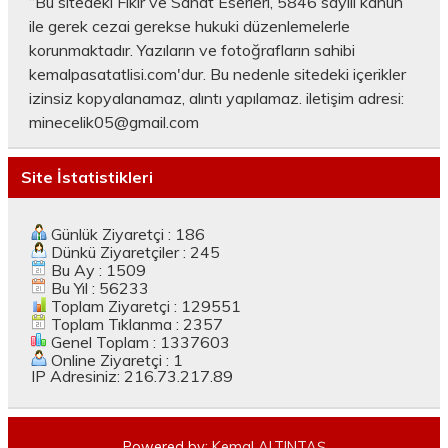
“Bu sitedeki Fikir ve Sanat Eserleri, 5846 sayılı kanun
ile gerek cezai gerekse hukuki düzenlemelerle
korunmaktadır. Yazıların ve fotoğrafların sahibi
kemalpasatatlisi.com'dur. Bu nedenle sitedeki içerikler
izinsiz kopyalanamaz, alıntı yapılamaz. iletişim adresi:
minecelik05@gmail.com
Site İstatistikleri
Günlük Ziyaretçi : 186
Dünkü Ziyaretçiler : 245
Bu Ay : 1509
Bu Yıl : 56233
Toplam Ziyaretçi : 129551
Toplam Tıklanma : 2357
Genel Toplam : 1337603
Online Ziyaretçi : 1
IP Adresiniz: 216.73.217.89
Powered by:
Kemal ALTINTAŞ