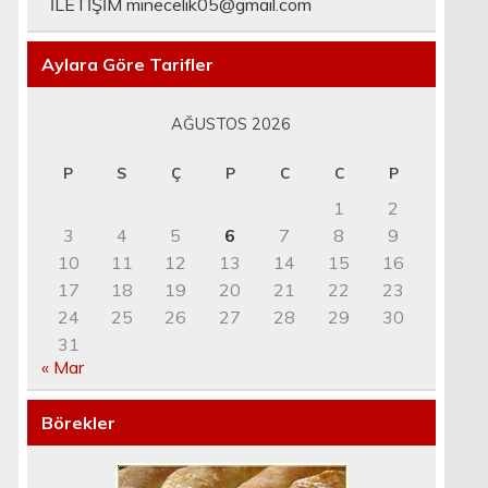
İLETİŞİM
minecelik05@gmail.com
Aylara Göre Tarifler
AĞUSTOS 2026
P
S
Ç
P
C
C
P
1
2
3
4
5
6
7
8
9
10
11
12
13
14
15
16
17
18
19
20
21
22
23
24
25
26
27
28
29
30
31
« Mar
Börekler