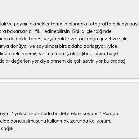
lı ve peyniri ekmekler tarifinin altındaki fotoğrafta baklayı nası
bakarsan bir fikir edinebilirsin. Bakla içlendiğinde
m de bakla tanesi yeşil renkte ve tadı daha güzel ve sulu
sarıya dönüyor ve soyulması biraz daha zorlaşıyor, iyice
ında beklememiş ve kurumamış olanı Jibek ciğim, bu yıl
klalar değerleniyor diye annem de çok seviniyor bu arada:)
kolaymı? yoksa sıcak suda bekleterekmi soydun? Burada
enelde dondurulmuşunu kullanmak zorunda kalıyorum.
sağlık.