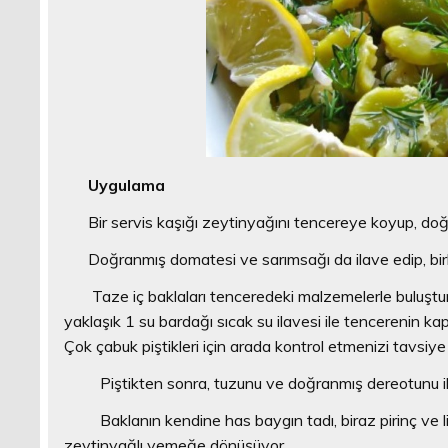
Uygulama
Bir servis kaşığı zeytinyağını tencereye koyup, doğ
Doğranmış domatesi ve sarımsağı da ilave edip, birk
Taze iç baklaları tenceredeki malzemelerle buluşturuyo
yaklaşık 1 su bardağı sıcak su ilavesi ile tencerenin ka
Çok çabuk piştikleri için arada kontrol etmenizi tavsiye
Piştikten sonra, tuzunu ve doğranmış dereotunu il
Baklanın kendine has baygın tadı, biraz pirinç ve limo
zeytinyağlı yemeğe dönüşüyor.