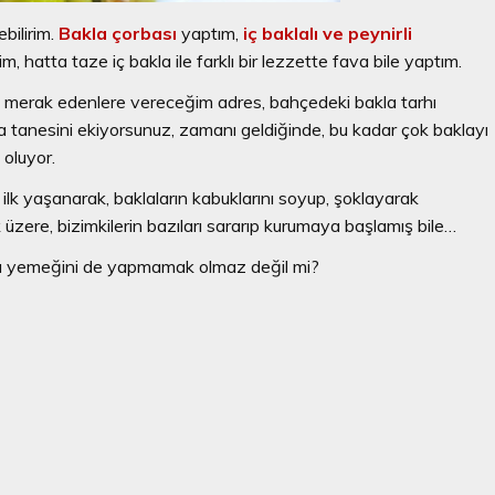
ilirim.
Bakla çorbası
yaptım,
iç baklalı ve peynirli
m, hatta taze iç bakla ile farklı bir lezzette fava bile yaptım.
merak edenlere vereceğim adres, bahçedeki bakla tarhı
kla tanesini ekiyorsunuz, zamanı geldiğinde, bu kadar çok baklayı
 oluyor.
lk yaşanarak, baklaların kabuklarını soyup, şoklayarak
zere, bizimkilerin bazıları sararıp kurumaya başlamış bile…
lı yemeğini de yapmamak olmaz değil mi?