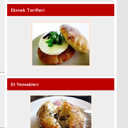
Ekmek Tarifleri
l
Et Yemekleri