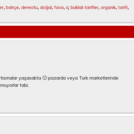
er
,
bahçe
,
dereotu
,
doğal
,
fava
,
iç baklalı tarifler
,
organik
,
tarifi
,
artismalar yaşasakta 🙂 pazarda veya Turk marketlerinde
muyorlar tabi,