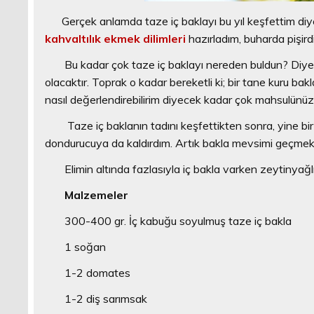
Gerçek anlamda taze iç baklayı bu yıl keşfettim diyeb
kahvaltılık ekmek dilimleri
hazırladım, buharda pişirdi
Bu kadar çok taze iç baklayı nereden buldun? Diye 
olacaktır. Toprak o kadar bereketli ki; bir tane kuru ba
nasıl değerlendirebilirim diyecek kadar çok mahsulünüz
Taze iç baklanın tadını keşfettikten sonra, yine bir i
dondurucuya da kaldırdım. Artık bakla mevsimi geçmek ü
Elimin altında fazlasıyla iç bakla varken zeytinyağ
Malzemeler
300-400 gr. İç kabuğu soyulmuş taze iç bakla
1 soğan
1-2 domates
1-2 diş sarımsak