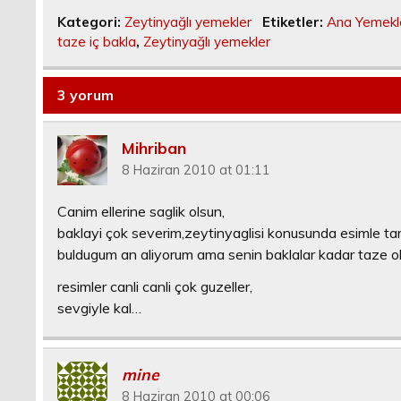
Kategori:
Zeytinyağlı yemekler
Etiketler:
Ana Yemekl
taze iç bakla
,
Zeytinyağlı yemekler
3 yorum
Mihriban
8 Haziran 2010 at 01:11
Canim ellerine saglik olsun,
baklayi çok severim,zeytinyaglisi konusunda esimle t
buldugum an aliyorum ama senin baklalar kadar taze ol
resimler canli canli çok guzeller,
sevgiyle kal…
mine
8 Haziran 2010 at 00:06