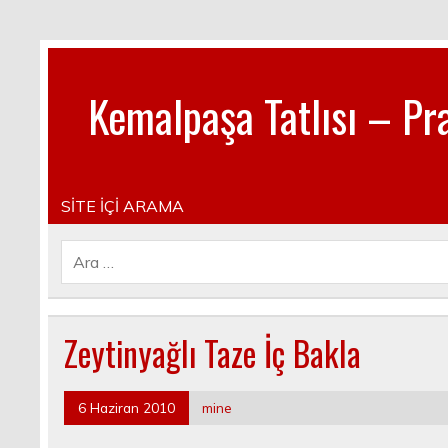
Kemalpaşa Tatlısı – Pra
Pratik, lezzetli, Güncel, Resimli, Pasta- Yemek- Kura
SİTE İÇİ ARAMA
Zeytinyağlı Taze İç Bakla
6 Haziran 2010
mine