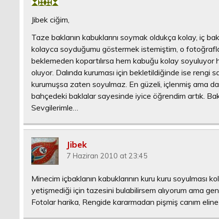
Jibek ciğim,
Taze baklanın kabuklarını soymak oldukça kolay, iç bakla
kolayca soyduğumu göstermek istemiştim, o fotoğraflara 
beklemeden kopartılırsa hem kabuğu kolay soyuluyor he
oluyor. Dalında kuruması için bekletildiğinde ise rengi 
kurumuşsa zaten soyulmaz. En güzeli, içlenmiş ama dal
bahçedeki baklalar sayesinde iyice öğrendim artık. Ba
Sevgilerimle…
Jibek
7 Haziran 2010 at 23:45
Minecim içbaklanın kabuklarının kuru kuru soyulması 
yetişmediği için tazesini bulabilirsem alıyorum ama g
Fotolar harika, Rengide kararmadan pişmiş canım eline 