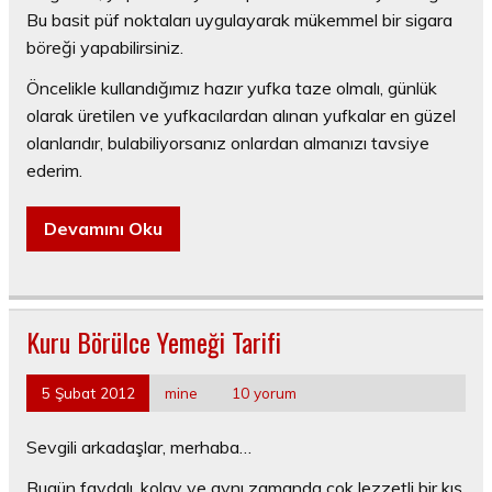
Bu basit püf noktaları uygulayarak mükemmel bir sigara
böreği yapabilirsiniz.
Öncelikle kullandığımız hazır yufka taze olmalı, günlük
olarak üretilen ve yufkacılardan alınan yufkalar en güzel
olanlarıdır, bulabiliyorsanız onlardan almanızı tavsiye
ederim.
Devamını Oku
Kuru Börülce Yemeği Tarifi
5 Şubat 2012
mine
10 yorum
Sevgili arkadaşlar, merhaba…
Bugün faydalı, kolay ve aynı zamanda çok lezzetli bir kış