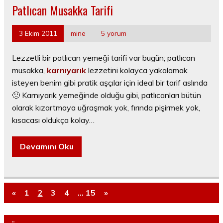
Patlıcan Musakka Tarifi
3 Ekim 2011
mine
5 yorum
Lezzetli bir patlıcan yemeği tarifi var bugün; patlıcan
musakka,
karnıyarık
lezzetini kolayca yakalamak
isteyen benim gibi pratik aşçılar için ideal bir tarif aslında
🙂 Karnıyarık yemeğinde olduğu gibi, patlıcanları bütün
olarak kızartmaya uğraşmak yok, fırında pişirmek yok,
kısacası oldukça kolay…
Devamını Oku
«
1
2
3
4
…
15
»