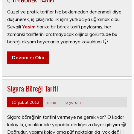
ÇITIR BÖREK TARİFİ
Güzel ve pratik tarifler hiç beklemeden denenmeli diye
düşünerek, iş çıkışında ilk işim yufkacıya uğramak oldu.
Sevgili
Yeşim
harika bir börek tarifi paylaşmış, her
zamanki tariflerini aratmayacak orijinal görüntüde bu
böreği akşam heyecanla yapmaya koyuldum 🙂
Devamını Oku
Sigara Böreği Tarifi
10 Şubat 2012
mine
5 yorum
Sigara böreğinin tarifini vermeye ne gerek var? O kadar
kolay ki, çocuklar bile yapabilir dediğinizi duyar gibiyim 😀
Doğrudur, yapımı kolay ama püf noktaları da yok değil !