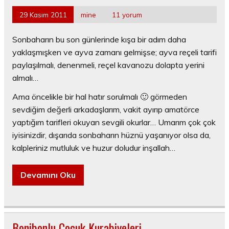
29 Kasım 2011
mine
11 yorum
Sonbaharın bu son günlerinde kışa bir adım daha
yaklaşmışken ve ayva zamanı gelmişse; ayva reçeli tarifi
paylaşılmalı, denenmeli, reçel kavanozu dolapta yerini
almalı…
Ama öncelikle bir hal hatır sorulmalı 🙂 görmeden
sevdiğim değerli arkadaşlarım, vakit ayırıp amatörce
yaptığım tarifleri okuyan sevgili okurlar… Umarım çok çok
iyisinizdir, dışarıda sonbaharın hüznü yaşanıyor olsa da,
kalpleriniz mutluluk ve huzur doludur inşallah…
Devamını Oku
Bonibonlu Çocuk Kurabiyeleri