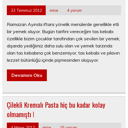
22 Temmuz 2012
mine
4 yorum
Ramazan Ayında iftara yönelik menülerde genellikle etli
bir yemek oluyor. Bugün tarifini vereceğim tas kebabı
özellikle bizim çocuklar tarafından çok sevilen bir yemek;
dışarıda yediğimiz daha sulu olan ve yemek tarzında
olan tas kebabına çok benzemiyor, tas kebabı ve pilavın
lezzet bütünlüğü içinde pişmesinden oluşuyor.
Devamını Oku
Çilekli Kremalı Pasta hiç bu kadar kolay
olmamıştı !
4 Mayıs 2012
mine
15 yorum