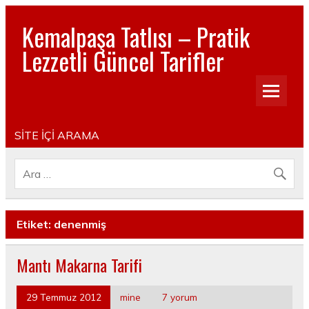
Kemalpaşa Tatlısı – Pratik
Lezzetli Güncel Tarifler
Pratik, lezzetli, Güncel, Resimli, Pasta- Yemek- Kurabiye-
Tatlı Tarifleri
SİTE İÇİ ARAMA
Etiket:
denenmiş
Mantı Makarna Tarifi
29 Temmuz 2012
mine
7 yorum