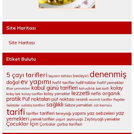
Site Haritası
Site Haritası
Etiket Bulutu
denenmiş
5 çayı tarifleri
besleyici
bayram tatlıları
ev yapımı
doğal
hafif tarifler
hafif tatlılar
hafif yemekler
kabul günü tarifleri
kolay
iftar yemekleri
kahvaltılık
kek tarifi
lezzetli
organik
nefis
kolay yemekler
kolay tarifler
kolay kek
pratik
Püf noktaları
püf noktası
resimli
resimli tarifler
Reçeller
sağlıklı
salata tarifleri
Sebze yemekleri
Salatalar
süt kreması
tarifi
yaz
tarifleri
yaz sebzeleri
yapımı
tarifler
tereyağı
yemekleri
yemek tarifleri
Zeytinyağlı yemekler
yoğurt
zeytinyağlı
Çocuklar İçin
çorba tarifleri
Çorbalar